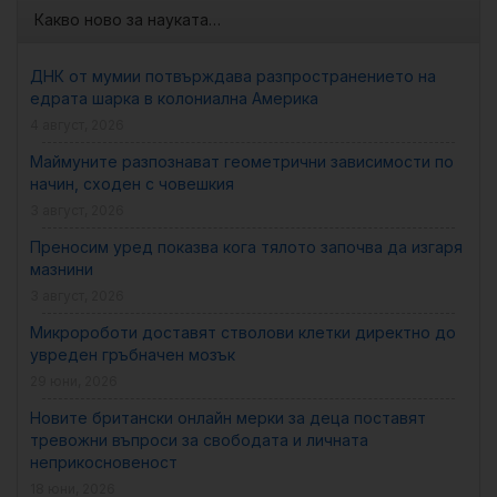
Какво ново за науката…
ДНК от мумии потвърждава разпространението на
едрата шарка в колониална Америка
4 август, 2026
Маймуните разпознават геометрични зависимости по
начин, сходен с човешкия
3 август, 2026
Преносим уред показва кога тялото започва да изгаря
мазнини
3 август, 2026
Микророботи доставят стволови клетки директно до
увреден гръбначен мозък
29 юни, 2026
Новите британски онлайн мерки за деца поставят
тревожни въпроси за свободата и личната
неприкосновеност
18 юни, 2026