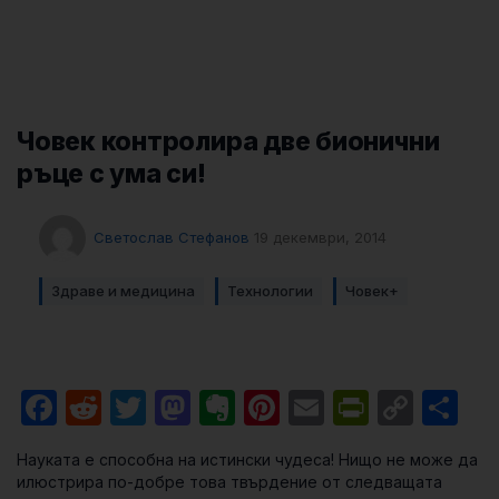
Човек контролира две бионични
ръце с ума си!
Светослав Стефанов
19 декември, 2014
Здраве и медицина
Технологии
Човек+
Facebook
Reddit
Twitter
Mastodon
Evernote
Pinterest
Email
PrintFri
Cop
Sh
Link
Науката е способна на истински чудеса! Нищо не може да
илюстрира по-добре това твърдение от следващата