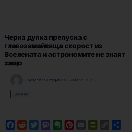
Черна дупка препуска с
главозамайваща скорост из
Вселената и астрономите не знаят
защо
Светослав Стефанов
26 март, 2021
Космос
Facebook
Reddit
Twitter
Mastodon
Evernote
Pinterest
Email
PrintFri
Cop
Sh