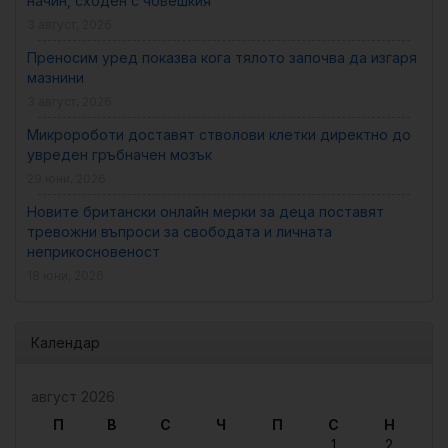
начин, сходен с човешкия
3 август, 2026
Преносим уред показва кога тялото започва да изгаря
мазнини
3 август, 2026
Микророботи доставят стволови клетки директно до
увреден гръбначен мозък
29 юни, 2026
Новите британски онлайн мерки за деца поставят
тревожни въпроси за свободата и личната
неприкосновеност
18 юни, 2026
Календар
август 2026
П
В
С
Ч
П
С
Н
1
2