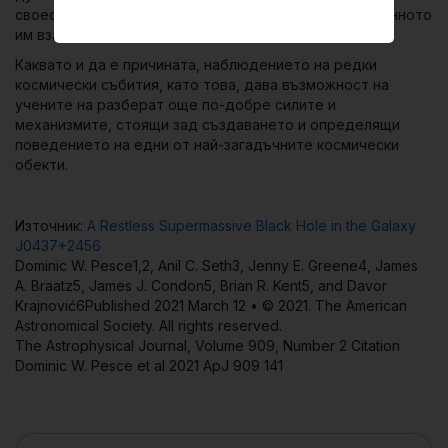
своеобразен космически танц, роден от гравитационното
им взаимодействие.
Каквато и да е причината, наблюдението на редки
космически събития, като това, дава възможност на
учените на разберат още по-добре силите и
механизмите, стоящи зад създаването и определящи
поведението на едни от най-загадъчните космически
обекти.
Източник:
A Restless Supermassive Black Hole in the Galaxy
J0437+2456
Dominic W. Pesce1,2, Anil C. Seth3, Jenny E. Greene4, James
A. Braatz5, James J. Condon5, Brian R. Kent5, and Davor
Krajnović6Published 2021 March 12 • © 2021. The American
Astronomical Society. All rights reserved.
The Astrophysical Journal, Volume 909, Number 2 Citation
Dominic W. Pesce et al 2021 ApJ 909 141