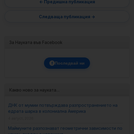
За Науката във Facebook
f
Последвай ни
Какво ново за науката…
ДНК от мумии потвърждава разпространението на
едрата шарка в колониална Америка
4 август, 2026
Маймуните разпознават геометрични зависимости по