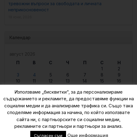
тревожни въпроси за свободата и личната
неприкосновеност
18 юни, 2026
Календар
август 2026
П
В
С
Ч
П
С
Н
1
2
3
4
5
6
7
8
9
10
11
12
13
14
15
16
17
18
19
20
21
22
23
Използваме „бисквитки“, за да персонализираме
24
25
26
27
28
29
30
съдържанието и рекламите, да предоставяме функции на
31
социални медии и да анализираме трафика си. Също така
« юни
споделяме информация за начина, по който използвате
сайта ни, с партньорските си социални медии,
рекламните си партньори и партньори за анализ.
© 2015 — 2026
Още информация
Съгласен съм