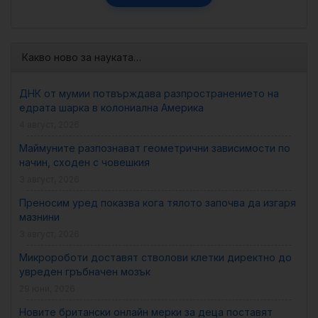
Какво ново за науката…
ДНК от мумии потвърждава разпространението на
едрата шарка в колониална Америка
4 август, 2026
Маймуните разпознават геометрични зависимости по
начин, сходен с човешкия
3 август, 2026
Преносим уред показва кога тялото започва да изгаря
мазнини
3 август, 2026
Микророботи доставят стволови клетки директно до
увреден гръбначен мозък
29 юни, 2026
Новите британски онлайн мерки за деца поставят