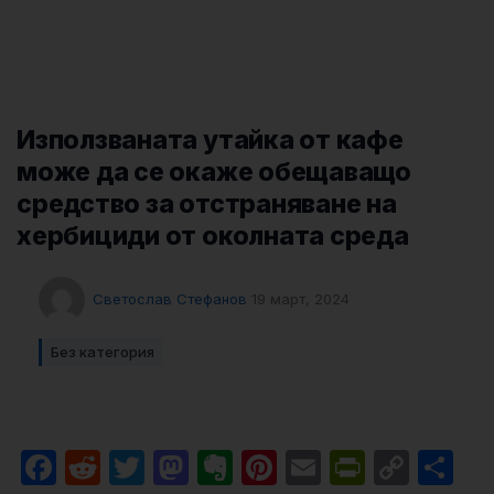
Използваната утайка от кафе
може да се окаже обещаващо
средство за отстраняване на
хербициди от околната среда
Светослав Стефанов
19 март, 2024
Без категория
Facebook
Reddit
Twitter
Mastodon
Evernote
Pinterest
Email
PrintFri
Cop
Sh