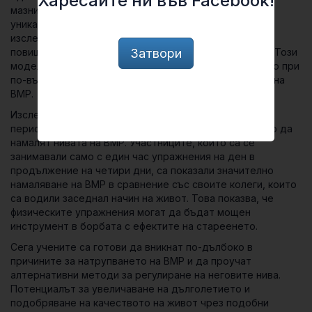
Харесайте ни във Facebook!
мазнини в дадена тъкан. Като изследват над 1200
уникални липида в 10 различни тъкани при мишки,
изследователите установяват последователното
Затвори
повишаване на BMP при по-възрастните екземпляри. Този
модел е отразен и в човешките мускулни тъкани, като при
по-възрастните хора се наблюдават по-високи нива на
BMP.
Изследователският екип установява, че дори кратки
периоди на физическо натоварване могат значително да
намалят нивата на BMP. Участниците, които са се
занимавали само с един час упражнения на ден в
продължение на четири дни, са показали значително
намаляване на BMP в сравнение със своите колеги, които
са водили заседнал начин на живот. Това показва, че
физическите упражнения могат да бъдат мощен
инструмент в борбата с ефектите на стареенето.
Сега учените са готови да вникнат по-дълбоко в
причините за натрупването на BMP и да проучат
алтернативни методи за регулиране на неговите нива.
Потенциалът за увеличаване на дълголетието и
подобряване на качеството на живот чрез подобни