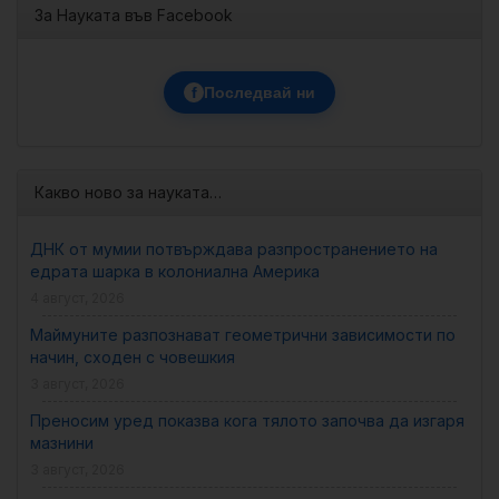
За Науката във Facebook
f
Последвай ни
Какво ново за науката…
ДНК от мумии потвърждава разпространението на
едрата шарка в колониална Америка
4 август, 2026
Маймуните разпознават геометрични зависимости по
начин, сходен с човешкия
3 август, 2026
Преносим уред показва кога тялото започва да изгаря
мазнини
3 август, 2026