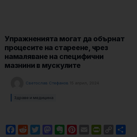
Упражненията могат да обърнат
процесите на стареене, чрез
намаляване на специфични
мазнини в мускулите
Светослав Стефанов
15 април, 2024
Здраве и медицина
Facebook
Reddit
Twitter
Mastodon
Evernote
Pinterest
Email
PrintFri
Cop
Sh