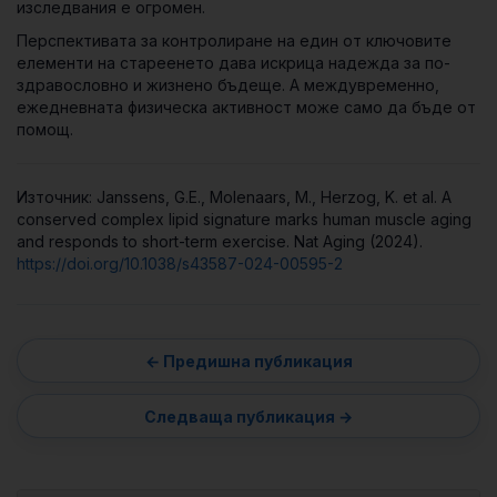
изследвания е огромен.
Перспективата за контролиране на един от ключовите
елементи на стареенето дава искрица надежда за по-
здравословно и жизнено бъдеще. А междувременно,
ежедневната физическа активност може само да бъде от
помощ.
Източник: Janssens, G.E., Molenaars, M., Herzog, K. et al. A
conserved complex lipid signature marks human muscle aging
and responds to short-term exercise. Nat Aging (2024).
https://doi.org/10.1038/s43587-024-00595-2