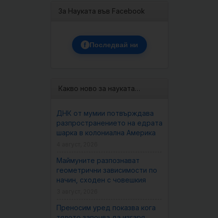
За Науката във Facebook
f
Последвай ни
Какво ново за науката…
ДНК от мумии потвърждава
разпространението на едрата
шарка в колониална Америка
4 август, 2026
Маймуните разпознават
геометрични зависимости по
начин, сходен с човешкия
3 август, 2026
Преносим уред показва кога
тялото започва да изгаря