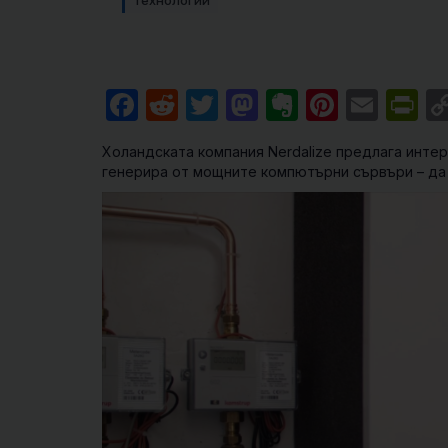
Технологии
Facebook
Reddit
Twitter
Mastodon
Evernote
Pintere
Emai
Pr
Холандската компания Nerdalize предлага инте
генерира от мощните компютърни сървъри – да 