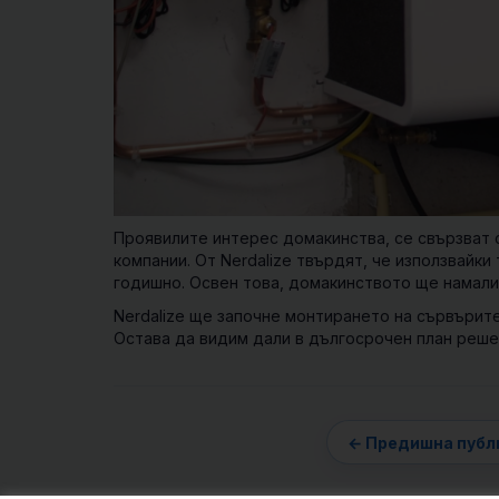
Проявилите интерес домакинства, се свързват 
компании. От Nerdalize твърдят, че използвайк
годишно. Освен това, домакинството ще намали
Nerdalize ще започне монтирането на сървърите
Остава да видим дали в дългосрочен план реш