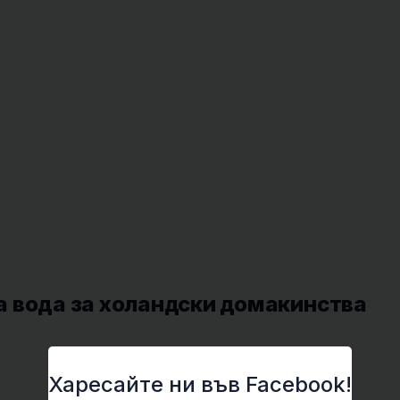
 вода за холандски домакинства
Харесайте ни във Facebook!