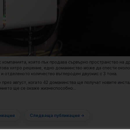
с компанията, която пък продава сървърно пространство на д
и това хитро решение, едно домакинство може да спести окол
 и отделеното количество въглероден двуокис с 3 тона.
 през август, когато 42 домакинства ще получат новите инста
ението ще се окаже жизнеспособно…