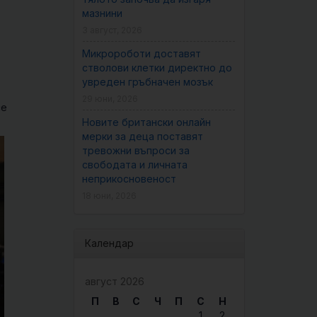
мазнини
3 август, 2026
Микророботи доставят
стволови клетки директно до
увреден гръбначен мозък
29 юни, 2026
се
Новите британски онлайн
мерки за деца поставят
тревожни въпроси за
свободата и личната
неприкосновеност
18 юни, 2026
Календар
август 2026
П
В
С
Ч
П
С
Н
1
2