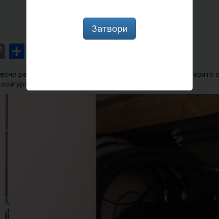
Затвори
st
l
intFriendly
Copy
Share
Link
ресно решение за оползотворяване излишната топлина, която 
осигуряват топла вода за домакинствата.