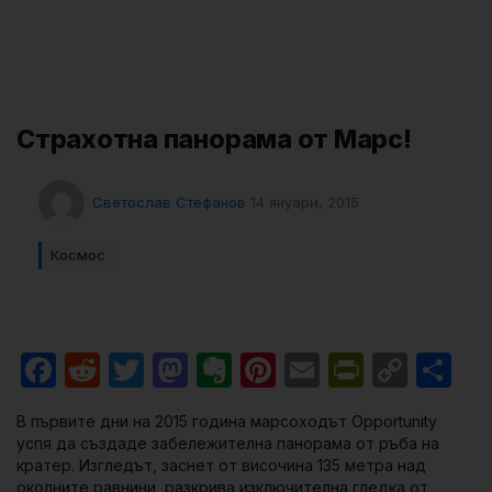
Страхотна панорама от Марс!
Светослав Стефанов
14 януари, 2015
Космос
Facebook
Reddit
Twitter
Mastodon
Evernote
Pinterest
Email
PrintFri
Cop
Sh
Link
В първите дни на 2015 година марсоходът Opportunity
успя да създаде забележителна панорама от ръба на
кратер. Изгледът, заснет от височина 135 метра над
околните равнини, разкрива изключителна гледка от