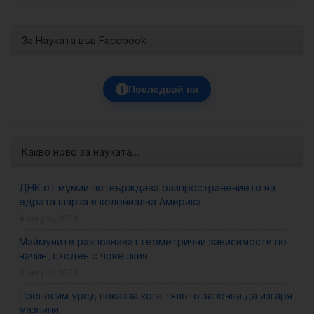
За Науката във Facebook
f
Последвай ни
Какво ново за науката…
ДНК от мумии потвърждава разпространението на
едрата шарка в колониална Америка
4 август, 2026
Маймуните разпознават геометрични зависимости по
начин, сходен с човешкия
3 август, 2026
Преносим уред показва кога тялото започва да изгаря
мазнини