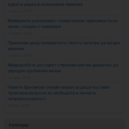
едрата шарка в колониална Америка
4 август, 2026
Маймуните разпознават геометрични зависимости по
начин, сходен с човешкия
3 август, 2026
Преносим уред показва кога тялото започва да изгаря
мазнини
3 август, 2026
Микророботи доставят стволови клетки директно до
увреден гръбначен мозък
29 юни, 2026
Новите британски онлайн мерки за деца поставят
тревожни въпроси за свободата и личната
неприкосновеност
18 юни, 2026
Календар