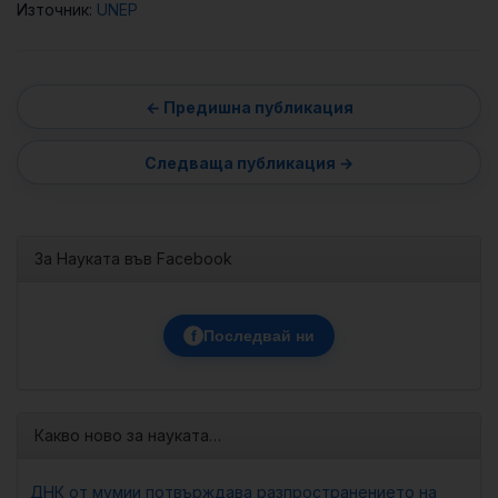
Източник:
UNEP
За Науката във Facebook
f
Последвай ни
Какво ново за науката…
ДНК от мумии потвърждава разпространението на