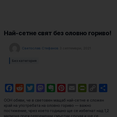
Най-сетне свят без оловно гориво!
Светослав Стефанов
3 септември, 2021
Без категория
Facebook
Reddit
Twitter
Mastodon
Evernote
Pinterest
Email
PrintFri
Cop
Sh
Link
ООН обяви, че в световен мащаб най-сетне е сложен
край на употребата на оловно гориво — важно
постижение, чрез което годишно ще се избегнат над 1,2
милиона преждевременни смъртни случая и ще се