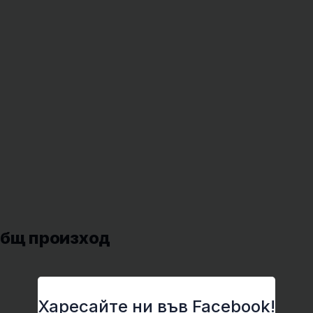
общ произход
Харесайте ни във Facebook!