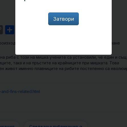
Затвори
st
l
intFriendly
Copy
Share
Link
роизхода си от плавниците на рибите. Сега ново проучване
на риба с този на мишка учените са установили, че един и същ
ците, така и на пръстите на крайниците при мишката. Това
ен живот именно плавниците на рибите постепенно са еволюи
and-fins-related.html