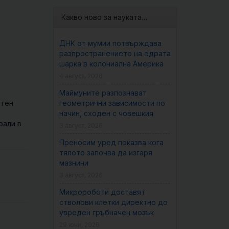
Какво ново за науката…
ДНК от мумии потвърждава
разпространението на едрата
шарка в колониална Америка
4 август, 2026
Маймуните разпознават
 ген
геометрични зависимости по
начин, сходен с човешкия
рали в
3 август, 2026
Преносим уред показва кога
тялото започва да изгаря
мазнини
3 август, 2026
Микророботи доставят
стволови клетки директно до
увреден гръбначен мозък
29 юни, 2026