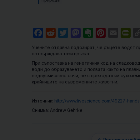
Природа
Facebook
Reddit
Twitter
Mastodon
Evernote
Pintere
Emai
Pr
Учените отдавна подозират, че ръцете водят п
потвърждава тази връзка.
При съпоставка на генетичния код на сладковод
води до образуването и появата както на плавни
недвусмислено сочи, че с прехода към сухозем
крайниците на съвременните животни.
Източник:
http://www.livescience.com/49227-hands-
Снимка: Andrew Gehrke