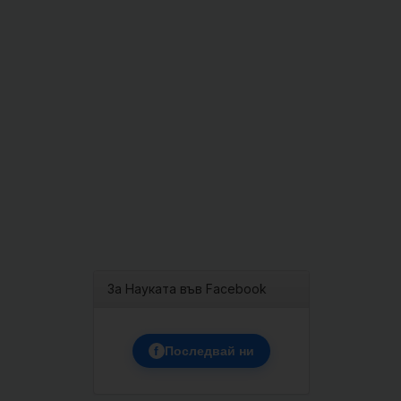
За Науката във Facebook
f
Последвай ни