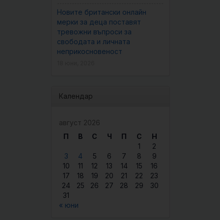
Новите британски онлайн
мерки за деца поставят
тревожни въпроси за
свободата и личната
неприкосновеност
18 юни, 2026
Календар
август 2026
П
В
С
Ч
П
С
Н
1
2
3
4
5
6
7
8
9
10
11
12
13
14
15
16
17
18
19
20
21
22
23
24
25
26
27
28
29
30
31
« юни