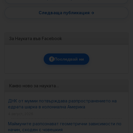
За Науката във Facebook
f
Последвай ни
Какво ново за науката…
ДНК от мумии потвърждава разпространението на
едрата шарка в колониална Америка
4 август, 2026
Маймуните разпознават геометрични зависимости по
начин, сходен с човешкия