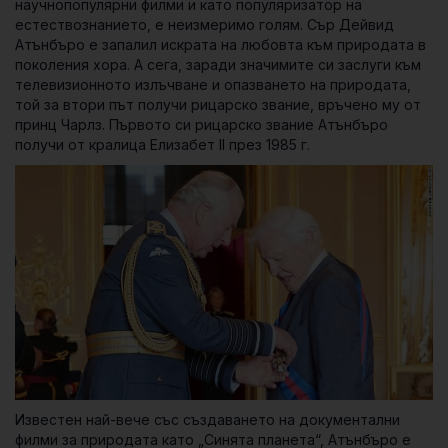
научнопопулярни филми и като популяризатор на
естествознанието, е неизмеримо голям. Сър Дейвид
Атънбъро е запалил искрата на любовта към природата в
поколения хора. А сега, заради значимите си заслуги към
телевизионното излъчване и опазването на природата,
той за втори път получи рицарско звание, връчено му от
принц Чарлз. Първото си рицарско звание Атънбъро
получи от кралица Елизабет II през 1985 г.
Известен най-вече със създаването на документални
филми за природата като „Синята планета“, Атънбъро е