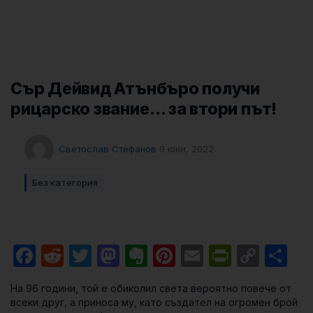
Сър Дейвид Атънбъро получи
рицарско звание… за втори път!
Светослав Стефанов
9 юни, 2022
Без категория
Facebook
Reddit
Twitter
Mastodon
Evernote
Pinterest
Email
PrintFri
Cop
Sh
Link
На 96 години, той е обиколил света вероятно повече от
всеки друг, а приноса му, като създател на огромен брой