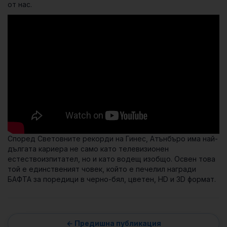
от нас.
Според Световните рекорди на Гинес, Атънбъро има най-
дългата кариера не само като телевизионен
естествоизпитател, но и като водещ изобщо. Освен това
той е единственият човек, който е печелил награди
БАФТА за поредици в черно-бял, цветен, HD и 3D формат.