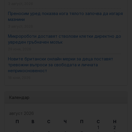
3 август, 2026
Преносим уред показва кога тялото започва да изгаря
мазнини
3 август, 2026
Микророботи доставят стволови клетки директно до
увреден гръбначен мозък
29 юни, 2026
Новите британски онлайн мерки за деца поставят
тревожни въпроси за свободата и личната
неприкосновеност
18 юни, 2026
Календар
август 2026
П
В
С
Ч
П
С
Н
1
2