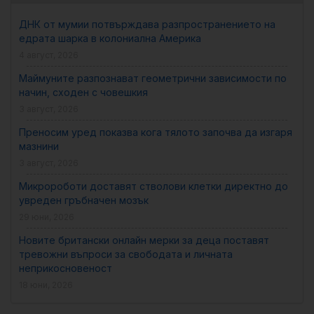
ДНК от мумии потвърждава разпространението на
едрата шарка в колониална Америка
4 август, 2026
Маймуните разпознават геометрични зависимости по
начин, сходен с човешкия
3 август, 2026
Преносим уред показва кога тялото започва да изгаря
мазнини
3 август, 2026
Микророботи доставят стволови клетки директно до
увреден гръбначен мозък
29 юни, 2026
Новите британски онлайн мерки за деца поставят
тревожни въпроси за свободата и личната
неприкосновеност
18 юни, 2026