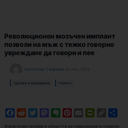
Революционен мозъчен имплант
позволи на мъж с тежко говорно
увреждане да говори и пее
Светослав Стефанов
24 юни, 2025
Здраве и медицина
Човек+
Facebook
Reddit
Twitter
Mastodon
Evernote
Pinterest
Email
PrintFri
Cop
Sh
Link
Значителен пробив в областта на невронауката позволи