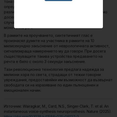
тона при задаване на въпроси, акцентиране върху
определени думи и дори напяване на мелодии в три
различни тоналности. Това е огромен напредък спрямо
досегашните подобни системи, които в най-добрия
случай можеха да възпроизвеждат единствено
монотонна реч.
В рамките на проучването, синтетичният глас е
произнасял думите на участника в рамките на 10
милисекундно закъснение от неврологичната активност,
сигнализираща намерението му да говори. При досега
съществуващите такива устройства предаването на
речта е било с около 3 секунди закъснение.
Тази революционна технология предлага надежда за
милиони хора по света, страдащи от тежки говорни
увреждания, предоставяйки им възможност да възвърнат
свободата си на изразяване по един пълноценен и
емоционален начин.
Източник: Wairagkar, M., Card, N.S., Singer-Clark, T. et al. An
instantaneous voice-synthesis neuroprosthesis. Nature (2025).
https://doi.org/10.1038/s41586-025-09127-3