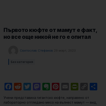
Първото кюфте от мамут е факт,
но все още никой не го е опитал
Светослав Стефанов
29 март, 2023
Без категория
Facebook
Reddit
Twitter
Mastodon
Evernote
Pinterest
Email
PrintFri
Cop
Sh
Link
Учени представиха гигантско кюфте, направено от
лабораторно отгледано месо на вълнест мамут — вид,