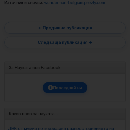
Източник и снимки:
wunderman-belgium.prezly.com
За Науката във Facebook
f
Последвай ни
Какво ново за науката…
ДНК от мумии потвърждава разпространението на