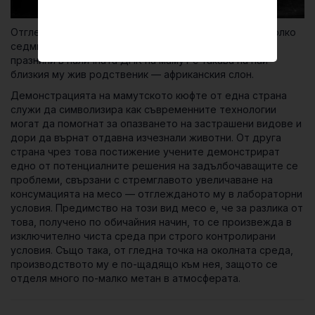
Отгледаното в лабораторни месо е получено за няколко
седмици, като учените са попълнили липсващите
празнини в наличната ДНК на мамут с такава на най-
близкия му жив родственик — африканския слон.
Демонстрацията на мамутското кюфте от една страна
служи да символизира как съвременните технологии
могат да помогнат за опазването на застрашени видове и
дори да върнат отдавна изчезнали животни. От друга
страна чрез това постижение учените демонстрират
едно от потенциалните решения на задълбочаващите се
проблеми, свързани с стремглавото увеличаване на
консумацията на месо — отглежданото му в лабораторни
условия. Предимство на този вид месо е, че за разлика от
това, получено по обичайния начин, то се произвежда в
изключително чиста среда при строго контролирани
условия. Също така, от гледна точка на околната среда,
производството му е по-щадящо към нея, защото се
отделя много по-малко метан в атмосферата.