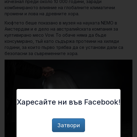
изчезнал преди около 10 000 години, заради
комбинираното влияние на глобалните климатични
промени и лова на древните хора.
Кюфтето беше показано в музея на науката NEMO в
Амстердам и е дело на австралийската компания за
култивирано месо Vow. То обаче няма да бъде
консумирано, тъй като съдържа протеини на хиляди
години, за които първо трябва да се установи дали са
безопасни за съвременните хора.
Харесайте ни във Facebook!
Затвори