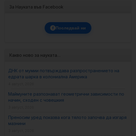
За Науката във Facebook
f
Последвай ни
Какво ново за науката…
ДНК от мумии потвърждава разпространението на
едрата шарка в колониална Америка
4 август, 2026
Маймуните разпознават геометрични зависимости по
начин, сходен с човешкия
3 август, 2026
Преносим уред показва кога тялото започва да изгаря
мазнини
3 август, 2026