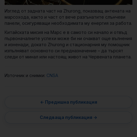
Изглед от задната част на Zhurong, показващ антената на
марсохода, както и част от вече разгънатите слънчеви
панели, осигуряващи необходимата му енергия за работа.
Китайската мисия на Марс е в самото си начало и отвъд
първоначалните успехи може би ни очакват още вълнения
и изненади, докато Zhurong и стационарния му помощник
изпълняват основното си предназначение – да търсят
следи от минал или настоящ живот на Червената планета.
Източник и снимки:
CNSA