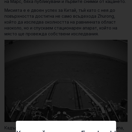
на Марс, бяха публикувани и първите снимки от кацането.
Мисията е е двоен успех за Китай, тъй като с нея до
повърхността достигна не само всъдехода Zhurong,
който да изследва околността на равнинната област
наоколо, но и спускаем стационарен апарат, който на
място ще провежда собствени изследвания.
Кадър от спускаемия апарат, показващ разгъната рампа,