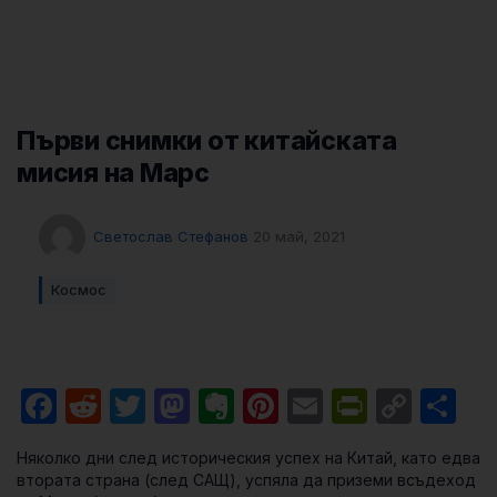
Първи снимки от китайската
мисия на Марс
Светослав Стефанов
20 май, 2021
Космос
Facebook
Reddit
Twitter
Mastodon
Evernote
Pinterest
Email
PrintFri
Cop
Sh
Link
Няколко дни след историческия успех на Китай, като едва
втората страна (след САЩ), успяла да приземи всъдеход