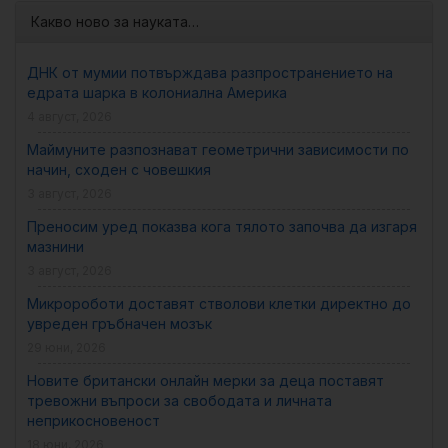
Какво ново за науката…
ДНК от мумии потвърждава разпространението на
едрата шарка в колониална Америка
4 август, 2026
Маймуните разпознават геометрични зависимости по
начин, сходен с човешкия
3 август, 2026
Преносим уред показва кога тялото започва да изгаря
мазнини
3 август, 2026
Микророботи доставят стволови клетки директно до
увреден гръбначен мозък
29 юни, 2026
Новите британски онлайн мерки за деца поставят
тревожни въпроси за свободата и личната
неприкосновеност
18 юни, 2026