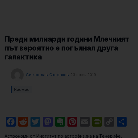
Преди милиарди години Млечният
път вероятно е погълнал друга
галактика
Светослав Стефанов
23 юли, 2019
Космос
Facebook
Reddit
Twitter
Mastodon
Evernote
Pinterest
Email
PrintFri
Cop
Sh
Link
Астрономи от Институт по астрофизика на Тенерифе,