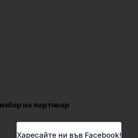
избор на партньор
Харесайте ни във Facebook!