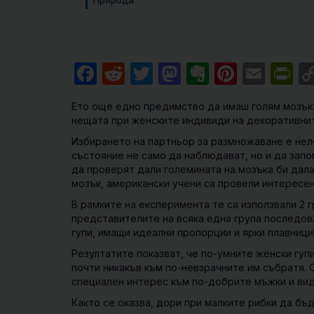
Природа
Facebook
Reddit
Twitter
Mastodon
Evernote
Pintere
Emai
Pr
Eто още едно предимство да имаш голям мозък:
нещата при женските индивиди на декоративнит
Избирането на партньор за размножаване е неле
състояние не само да наблюдават, но и да запо
да проверят дали големината на мозъка би дала
мозък, американски учени са провели интересен
В рамките на експеримента те са използвали 2 г
представителите на всяка една група последов
гупи, имащи идеални пропорции и ярки плавници 
Резултатите показват, че по-умните женски гуп
почти никакъв към по-невзрачните им събратя. О
специален интерес към по-добрите мъжки и види
Както се оказва, дори при малките рибки да бъ