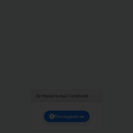
За Науката във Facebook
f
Последвай ни