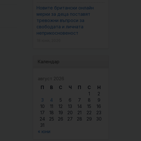
Новите британски онлайн
мерки за деца поставят
тревожни въпроси за
свободата и личната
неприкосновеност
18 юни, 2026
Календар
август 2026
П
В
С
Ч
П
С
Н
1
2
3
4
5
6
7
8
9
10
11
12
13
14
15
16
17
18
19
20
21
22
23
24
25
26
27
28
29
30
31
« юни