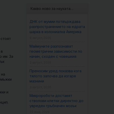
Какво ново за науката…
ДНК от мумии потвърждава
разпространението на едрата
шарка в колониална Америка
4 август, 2026
 стоят
Маймуните разпознават
 в
геометрични зависимости по
 им. За
начин, сходен с човешкия
лък
3 август, 2026
Преносим уред показва кога
 на
тялото започва да изгаря
 мъжки
мазнини
3 август, 2026
жки и
Микророботи доставят
стволови клетки директно до
нцип.
увреден гръбначен мозък
29 юни, 2026