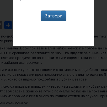
Затвори
st
l
intFriendly
Copy
Share
Link
 по-добър си в избора на подходящ партньор! Или… поне така
е рибки от вида гупи.
ка задача. Дори при тези малки рибки, женските трябва да са
мнят, и сравняват различните мъжки – кандидати за вниманието
 някакво предимство на женските гупи спрямо такива с по-ма
 и забавен експеримент.
рупи женски гупи – с по-големи и с по-малки мозъци. След това
ателно са показвани през прозрачно стъкло една по една по 8
и 8, които са видимо по-дребни и с убити цветове.
и ясно са показали повишен интерес към здравите и хубави мъ
т своя страна, женските гупи с по-малък мозък не са показали
мо избора им е бил в много по-голяма степен на случаен при
деш умен помага!