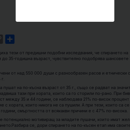
st
l
intFriendly
Copy
Share
Link
иха тези от предишни подобни изследвания, че спирането на
 до 35-годишна възраст, чувствително подобрява шансовете 
чени от над 550 000 души с разнообразен расов и етнически 
 г.
а пушат на по-късна възраст от 35 г., също се радват на значи
надвиша тази при хората, които са го сторили по-рано. При би
аст между 35 и 44 години, се наблюдава 21% по-висок процент
е с хората, които никога не са пушили. А при тези, които са се
 години, смъртността от всякакви причини е с 47% по-висока.
де потенциално мотивиращ за младите пушачи, които имат же
ането.Разбира се, дори спирането на по-късен етап има своите