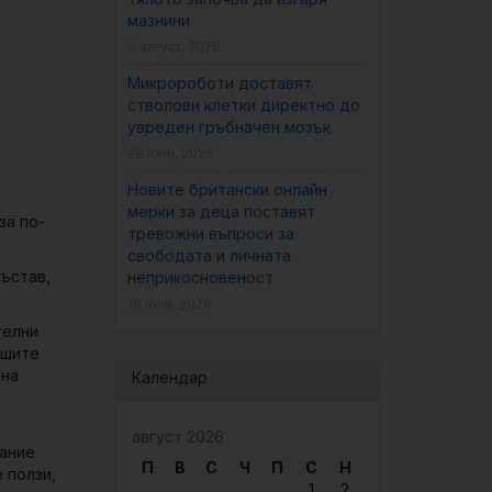
мазнини
3 август, 2026
Микророботи доставят
стволови клетки директно до
увреден гръбначен мозък
29 юни, 2026
Новите британски онлайн
мерки за деца поставят
за по-
тревожни въпроси за
свободата и личната
състав,
неприкосновеност
18 юни, 2026
телни
вшите
 на
Календар
август 2026
лание
П
В
С
Ч
П
С
Н
 ползи,
1
2