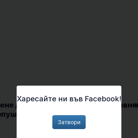
Харесайте ни във Facebook!
ене до 35-годишна възраст изравня
непушачите
Затвори