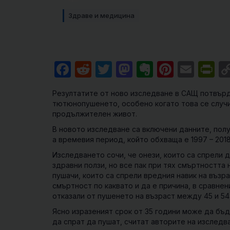
Здраве и медицина
Facebook
Reddit
Twitter
Mastodon
Evernote
Pintere
Emai
Pr
Резултатите от ново изследване в САЩ потвърд
тютюнопушенето, особено когато това се случи
продължителен живот.
В новото изследване са включени данните, полу
а времевия период, който обхваща е 1997 – 2018
Изследването сочи, че онези, които са спрели д
здравни ползи, но все пак при тях смъртността 
пушачи, които са спрели вредния навик на възр
смъртност по каквато и да е причина, в сравнени
отказали от пушенето на възраст между 45 и 54
Ясно изразеният срок от 35 години може да бъ
да спрат да пушат, считат авторите на изследв