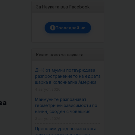
За Науката във Facebook
f
Последвай ни
Какво ново за науката…
ДНК от мумии потвърждава
разпространението на едрата
шарка в колониална Америка
4 август, 2026
Маймуните разпознават
ва
геометрични зависимости по
начин, сходен с човешкия
3 август, 2026
Преносим уред показва кога
тялото започва да изгаря