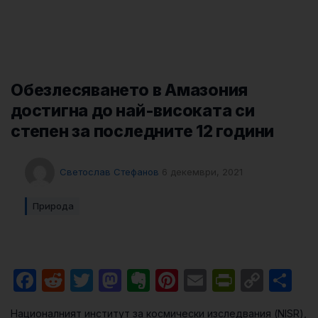
Обезлесяването в Амазония
достигна до най-високата си
степен за последните 12 години
Светослав Стефанов
6 декември, 2021
Природа
Facebook
Reddit
Twitter
Mastodon
Evernote
Pinterest
Email
PrintFri
Cop
Sh
Link
Националният институт за космически изследвания (NISR),