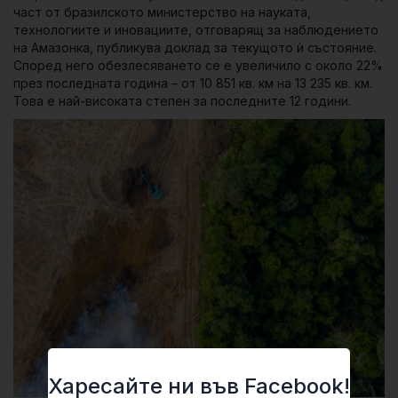
част от бразилското министерство на науката,
технологиите и иновациите, отговарящ за наблюдението
на Амазонка, публикува доклад за текущото ѝ състояние.
Според него обезлесяването се е увеличило с около 22%
през последната година – от 10 851 кв. км на 13 235 кв. км.
Това е най-високата степен за последните 12 години.
Харесайте ни във Facebook!