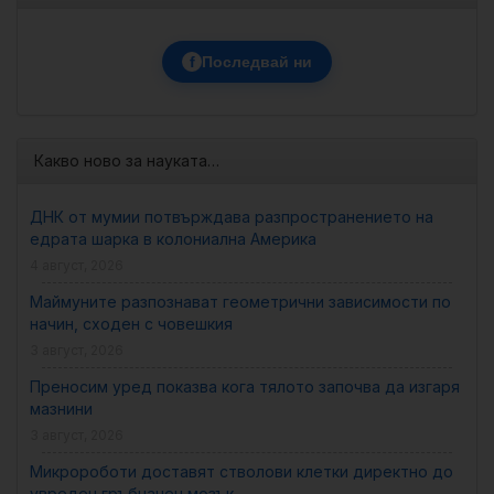
f
Последвай ни
Какво ново за науката…
ДНК от мумии потвърждава разпространението на
едрата шарка в колониална Америка
4 август, 2026
Маймуните разпознават геометрични зависимости по
начин, сходен с човешкия
3 август, 2026
Преносим уред показва кога тялото започва да изгаря
мазнини
3 август, 2026
Микророботи доставят стволови клетки директно до
увреден гръбначен мозък