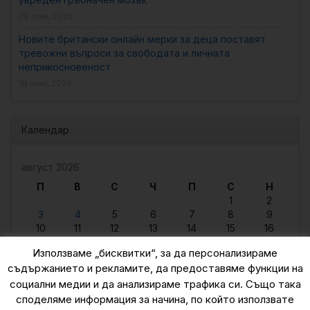
29 юни, 2026
Новите британски онлайн мерки за деца поставят
тревожни въпроси за свободата и личната
неприкосновеност
18 юни, 2026
Календар
август 2026
П
В
С
Ч
П
С
Н
1
2
3
4
5
6
7
8
9
10
11
12
13
14
15
16
17
18
19
20
21
22
23
Използваме „бисквитки“, за да персонализираме
24
25
26
27
28
29
30
съдържанието и рекламите, да предоставяме функции на
31
« юни
социални медии и да анализираме трафика си. Също така
споделяме информация за начина, по който използвате