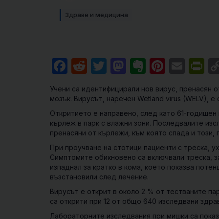
Здраве и медицина
Facebook
Reddit
Twitter
Mastodon
Evernote
Pintere
Emai
Pr
Учени са идентифицирали нов вирус, пренасян о
мозък. Вирусът, наречен
Wetland virus (WELV)
, е
Откритието е направено, след като 61-годишен
кърлеж в парк с влажни зони. Последвалите изс
пренасяни от кърлежи, към която спада и този,
При проучване на стотици пациенти с треска, ух
Симптомите обикновено са включвали треска, з
изпаднал за кратко в кома, което показва поте
възстановили след лечение.
Вирусът е открит в около 2 % от тестваните пар
са открити при 12 от общо 640 изследвани здра
Лабораторните изследвания при мишки са показ