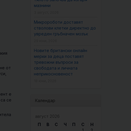
мазнини
3 август, 2026
Микророботи доставят
стволови клетки директно до
увреден гръбначен мозък
29 юни, 2026
Новите британски онлайн
шкия
мерки за деца поставят
тревожни въпроси за
не от
свободата и личната
си,
неприкосновеност
18 юни, 2026
иент е
 са се
Календар
титела
август 2026
П
В
С
Ч
П
С
Н
1
2