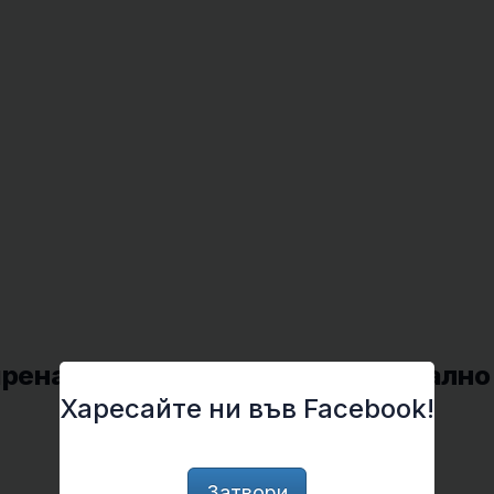
пренасян от кърлежи, е потенциално
Харесайте ни във Facebook!
Затвори