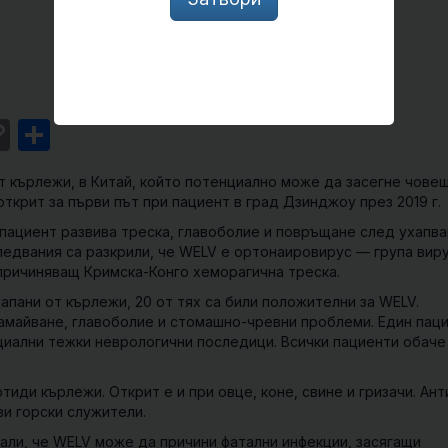
st
l
intFriendly
Copy
Share
Link
т кърлежи, в Китай, който потенциално може да засегне чове
 открит за първи път при пациент в град Дзинджоу през 2019 г.
 пациент развива треска, главоболие и повръщане след ухапва
ледвания са разкрили, че WELV е ортонаировирус — група виру
 причиняващ Кримска-Конго хеморагична треска.
апани от кърлежи, 20 от тях са били положителни за WELV.
амайване, главоболие и стомашно-чревни проблеми. Един пац
нциални тежки неврологични последици. Всички пациенти обаче
тиди кърлежи. Открит е и при овце, коне, свине и гризачи. Ан
ви горски служители.
али, че WELV може да причини фатални инфекции, засягащи