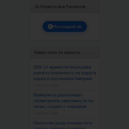
За Науката във Facebook
f
Последвай ни
Какво ново за науката…
ДНК от мумии потвърждава
разпространението на едрата
шарка в колониална Америка
4 август, 2026
Маймуните разпознават
геометрични зависимости по
начин, сходен с човешкия
3 август, 2026
Преносим уред показва кога
тялото започва да изгаря