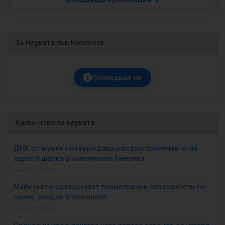
За Науката във Facebook
f
Последвай ни
Какво ново за науката…
ДНК от мумии потвърждава разпространението на
едрата шарка в колониална Америка
4 август, 2026
Маймуните разпознават геометрични зависимости по
начин, сходен с човешкия
3 август, 2026