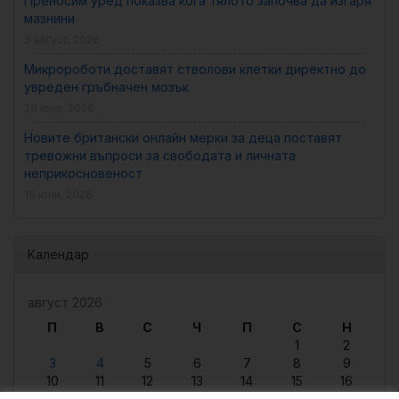
Преносим уред показва кога тялото започва да изгаря
мазнини
3 август, 2026
Микророботи доставят стволови клетки директно до
увреден гръбначен мозък
29 юни, 2026
Новите британски онлайн мерки за деца поставят
тревожни въпроси за свободата и личната
неприкосновеност
18 юни, 2026
Календар
август 2026
П
В
С
Ч
П
С
Н
1
2
3
4
5
6
7
8
9
10
11
12
13
14
15
16
17
18
19
20
21
22
23