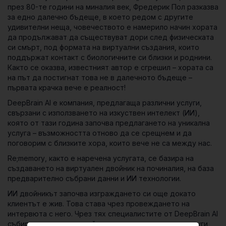
през 80-те години на миналия век, Фредерик Пол разказва
за едно далечно бъдеще, в което редом с другите
удивителни неща, човечеството е намерило начин хората
да продължават да съществуват дори след физическата
си смърт, под формата на виртуални създания, които
поддържат контакт с биологичните си близки и роднини.
Както се оказва, известният автор е сгрешил – хората са
на път да постигнат това не в далечното бъдеще –
първата крачка вече е реалност!
DeepBrain AI
e компания, предлагаща различни услуги,
свързани с използването на изкуствен интелект (ИИ),
която от тази година започва предлагането на уникална
услуга – възможността отново да се срещнем и да
поговорим с близките хора, които вече не са между нас.
Re;memory
, както е наречена услугата, се базира на
създаването на виртуален двойник на починалия, на база
предварително събрани данни и ИИ технологии.
ИИ двойникът започва изграждането си още докато
клиентът е жив. Това става чрез провеждането на
интервюта с него. Чрез тях специалистите от DeepBrain AI
събират различни житейски истории и спомени, и други