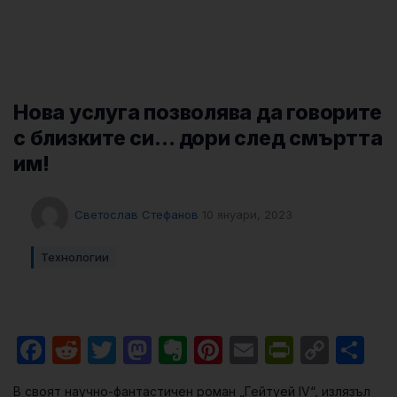
Нова услуга позволява да говорите
с близките си… дори след смъртта
им!
Светослав Стефанов
10 януари, 2023
Технологии
Facebook
Reddit
Twitter
Mastodon
Evernote
Pinterest
Email
PrintFri
Cop
Sh
Link
В своят научно-фантастичен роман „Гейтуей IV“, излязъл