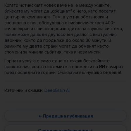
Когато истинският човек вече не е между живите,
близките му могат да „срещнат“ с него, като посетят
център на компанията. Там, в уютна обстановка и
специална стая, оборудвана с висококачествен 400-
инчов екран и с високопроизводителна звукова система,
човек може да води двупосочен диалог с виртуалния
двойник, който да продължи до около 30 минути. В
рамките му двете страни могат да обменят както
спомени за минали събития, така и нови мисли.
Горната услуга е само едно от сякаш безкрайните
приложения, които системите с елементи на ИИ намират
през последните години. Очаква ни вълнуващо бъдеще!
Източник и снимки:
DeepBrain AI