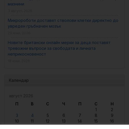
мазнини
3 август, 2026
Микророботи доставят стволови клетки директно до
увреден гръбначен мозък
29 юни, 2026
Новите британски онлайн мерки за деца поставят
тревожни въпроси за свободата и личната
неприкосновеност
18 юни, 2026
Календар
август 2026
П
В
С
Ч
П
С
Н
1
2
3
4
5
6
7
8
9
10
11
12
13
14
15
16
17
18
19
20
21
22
23