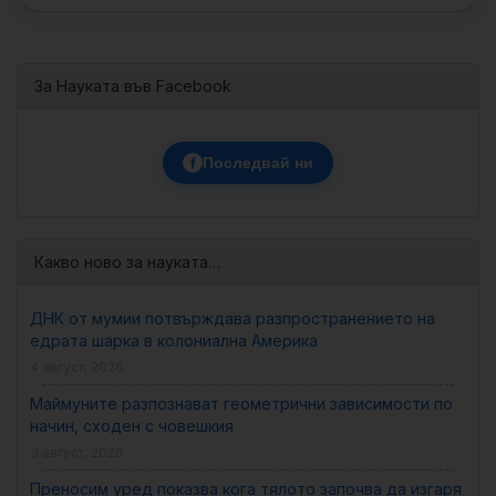
За Науката във Facebook
f
Последвай ни
Какво ново за науката…
ДНК от мумии потвърждава разпространението на
едрата шарка в колониална Америка
4 август, 2026
Маймуните разпознават геометрични зависимости по
начин, сходен с човешкия
3 август, 2026
Преносим уред показва кога тялото започва да изгаря