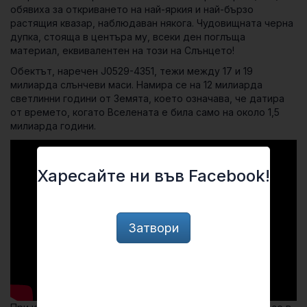
обявиха за откриването на най-яркия и най-бързо
растящия квазар, наблюдаван някога. Чудовищната черна
дупка, стояща в центъра му, всеки ден поглъща
материал, еквивалентен на този на Слънцето!
Обектът, наречен
J0529-4351
, тежи между 17 и 19
милиарда слънчеви маси. Намира се на 12 милиарда
светлинни години от Земята, което означава, че датира
от времето, когато Вселената е била само на около 1,5
милиарда години.
Харесайте ни във Facebook!
Затвори