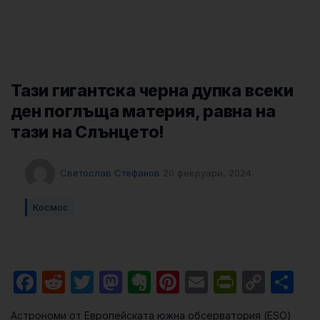
Тази гигантска черна дупка всеки
ден поглъща материя, равна на
тази на Слънцето!
Светослав Стефанов
20 февруари, 2024
Космос
Facebook
Reddit
Twitter
Mastodon
Evernote
Pinterest
Email
PrintFri
Cop
Sh
Link
Астрономи от Европейската южна обсерватория (ESO)