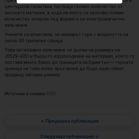
При квазарите свръхмасивна черна дупка, намираща се в
центъра на галактика, поглъща голямо количество от
околната материя, в хода на което се излъчва голямо
количество енергия под формата на електромагнитно
излъчване.
Учените са изчислили, че квазарът гори с мощността на
около 50 трилиона слънца.
Това интензивно излъчване се дължи на размера на
J0529-4351 и бързото изразходване на материал, което го
поставя много близо до границата на Едингтън — горната
граница на това колко ярък може да бъде един обект
предвид неговия размер.
Източник и снимка:
ESO