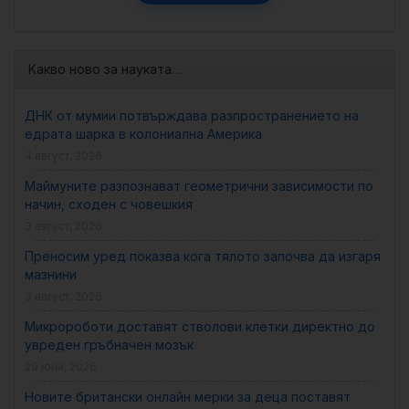
Какво ново за науката…
ДНК от мумии потвърждава разпространението на
едрата шарка в колониална Америка
4 август, 2026
Маймуните разпознават геометрични зависимости по
начин, сходен с човешкия
3 август, 2026
Преносим уред показва кога тялото започва да изгаря
мазнини
3 август, 2026
Микророботи доставят стволови клетки директно до
увреден гръбначен мозък
29 юни, 2026
Новите британски онлайн мерки за деца поставят