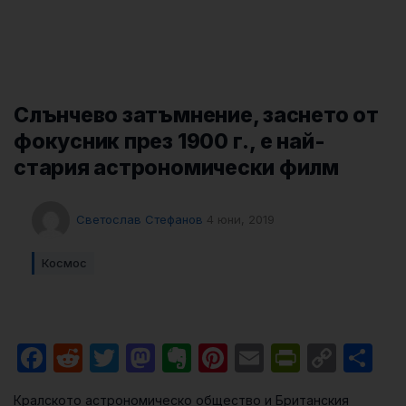
Слънчево затъмнение, заснето от
фокусник през 1900 г., е най-
стария астрономически филм
Светослав Стефанов
4 юни, 2019
Космос
Facebook
Reddit
Twitter
Mastodon
Evernote
Pinterest
Email
PrintFri
Cop
Sh
Link
Кралското астрономическо общество и Британския