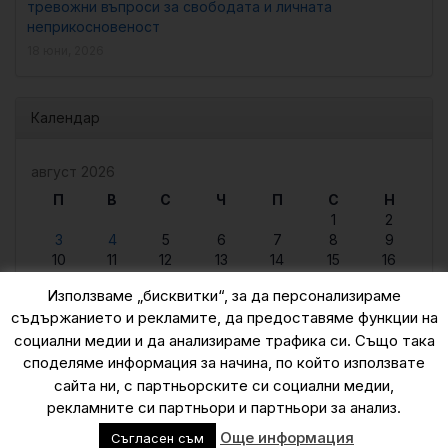
тревожни въпроси за свободата и личната
неприкосновеност
18 юни, 2026
Календар
август 2026
П
В
С
Ч
П
С
Н
1
2
3
4
5
6
7
8
9
10
11
12
13
14
15
16
17
18
19
20
21
22
23
Използваме „бисквитки“, за да персонализираме
24
25
26
27
28
29
30
съдържанието и рекламите, да предоставяме функции на
31
социални медии и да анализираме трафика си. Също така
« юни
споделяме информация за начина, по който използвате
сайта ни, с партньорските си социални медии,
рекламните си партньори и партньори за анализ.
© 2015 — 2026
Още информация
Съгласен съм