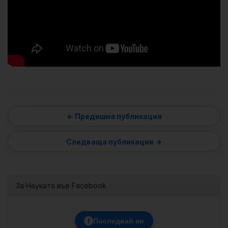
За Науката във Facebook
f
Последвай ни