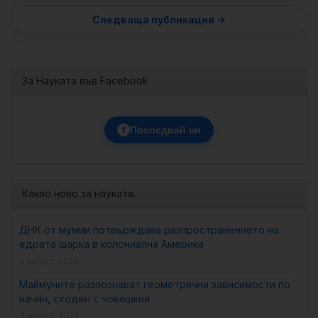
За Науката във Facebook
f
Последвай ни
Какво ново за науката…
ДНК от мумии потвърждава разпространението на
едрата шарка в колониална Америка
4 август, 2026
Маймуните разпознават геометрични зависимости по
начин, сходен с човешкия
3 август, 2026