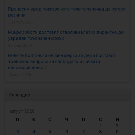
Преносим уред показва кога тялото започва да изгаря
мазнини
3 август, 2026
Микророботи доставят стволови клетки директно до
увреден гръбначен мозък
29 юни, 2026
Новите британски онлайн мерки за деца поставят
тревожни въпроси за свободата и личната
неприкосновеност
18 юни, 2026
Календар
август 2026
П
В
С
Ч
П
С
Н
1
2
3
4
5
6
7
8
9