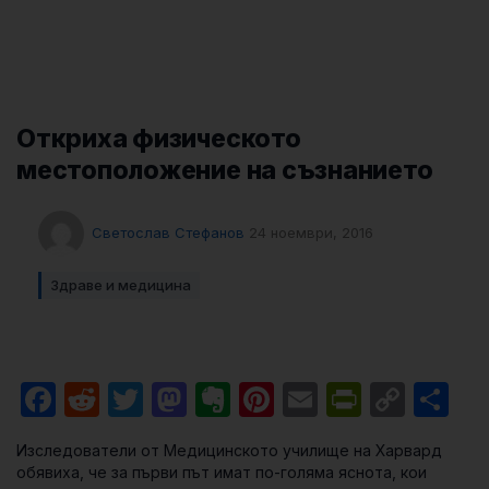
Откриха физическото
местоположение на съзнанието
Светослав Стефанов
24 ноември, 2016
Здраве и медицина
Facebook
Reddit
Twitter
Mastodon
Evernote
Pinterest
Email
PrintFri
Cop
Sh
Link
Изследователи от Медицинското училище на Харвард
обявиха, че за първи път имат по-голяма яснота, кои