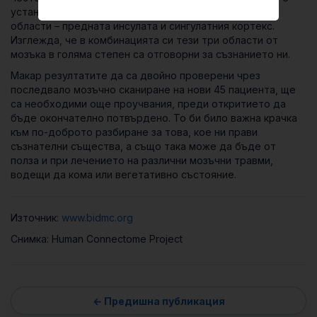
установено, че тази област е свързана и с две други
области –
предната инсулата
и
сингулатния кортекс
.
Изглежда, че в комбинацията си тези три области от
мозъка в голяма степен са отговорни за съзнанието ни.
Макар резултатите да са двойно проверени чрез
последвало мозъчно сканиране на нови 45 пациента, ще
са необходими още проучвания, преди откритието да
бъде окончателно потвърдено. То би било важна крачка
към по-доброто разбиране за това, кое ни прави
съзнателни същества, а също така може да бъде от
полза и при лечението на различни мозъчни травми,
водещи да кома или вегетативно състояние.
Източник:
www.bidmc.org
Снимка: Human Connectome Project