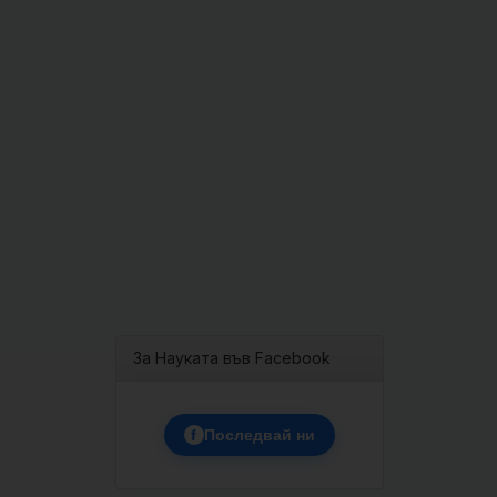
За Науката във Facebook
f
Последвай ни