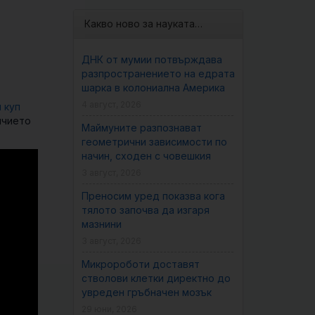
Какво ново за науката…
ДНК от мумии потвърждава
разпространението на едрата
шарка в колониална Америка
4 август, 2026
 куп
ичието
Маймуните разпознават
геометрични зависимости по
начин, сходен с човешкия
3 август, 2026
Преносим уред показва кога
тялото започва да изгаря
мазнини
3 август, 2026
Микророботи доставят
стволови клетки директно до
увреден гръбначен мозък
29 юни, 2026