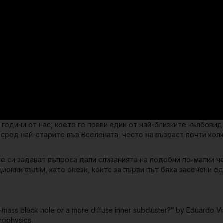
години от нас, което го прави един от най-близките кълбовид
а сред най-старите във Вселената, често на възраст почти кол
е си задават въпроса дали сливанията на подобни по-малки ч
ионни вълни, като онези, които за първи път бяха засечени е
ass black hole or a more diffuse inner subcluster?” by Eduardo Vi
rophysics.