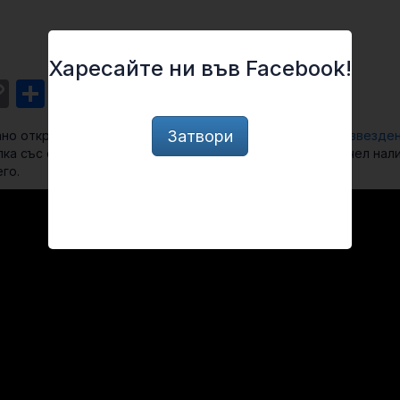
Харесайте ни във Facebook!
st
l
intFriendly
Copy
Share
Link
Затвори
ано откритие по време на наблюдение на
кълбовидния звезден
ка със средна маса в центъра на купа, телескопа е отчел нал
го.