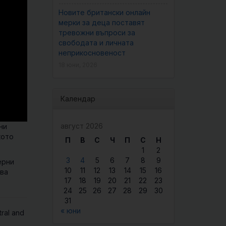
Новите британски онлайн
мерки за деца поставят
тревожни въпроси за
свободата и личната
неприкосновеност
18 юни, 2026
Календар
август 2026
ни
кото
П
В
С
Ч
П
С
Н
1
2
3
4
5
6
7
8
9
ерни
10
11
12
13
14
15
16
два
17
18
19
20
21
22
23
24
25
26
27
28
29
30
31
« юни
tral and