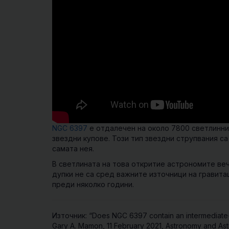
NGC 6397
е отдалечен на около 7800 светлинни 
звездни купове. Този тип звездни струпвания с
самата нея.
В светлината на това откритие астрономите веч
дупки не са сред важните източници на гравитац
преди няколко години.
Източник: “Does NGC 6397 contain an intermediate-m
Gary A. Mamon, 11 February 2021, Astronomy and Ast