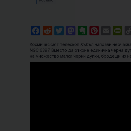
Космос
Facebook
Reddit
Twitter
Mastodon
Evernote
Pintere
Emai
Pr
Космическият телескоп Хъбъл направи неочакв
NGC 6397. Вместо да открие единична черна дуп
на множество малки черни дупки, бродещи из не