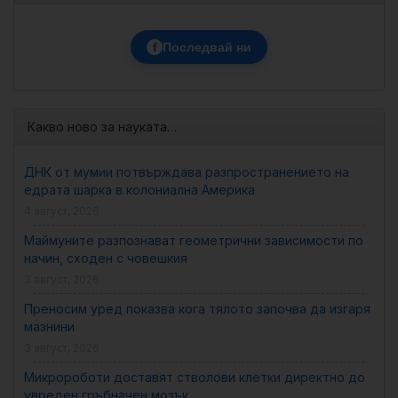
f
Последвай ни
Какво ново за науката…
ДНК от мумии потвърждава разпространението на
едрата шарка в колониална Америка
4 август, 2026
Маймуните разпознават геометрични зависимости по
начин, сходен с човешкия
3 август, 2026
Преносим уред показва кога тялото започва да изгаря
мазнини
3 август, 2026
Микророботи доставят стволови клетки директно до
увреден гръбначен мозък