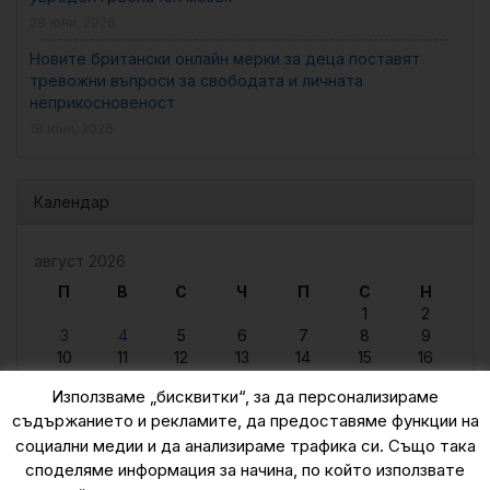
29 юни, 2026
Новите британски онлайн мерки за деца поставят
тревожни въпроси за свободата и личната
неприкосновеност
18 юни, 2026
Календар
август 2026
П
В
С
Ч
П
С
Н
1
2
3
4
5
6
7
8
9
10
11
12
13
14
15
16
17
18
19
20
21
22
23
Използваме „бисквитки“, за да персонализираме
24
25
26
27
28
29
30
съдържанието и рекламите, да предоставяме функции на
31
социални медии и да анализираме трафика си. Също така
« юни
споделяме информация за начина, по който използвате