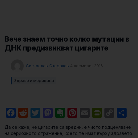
Вече знаем точно колко мутации в
ДНК предизвикват цигарите
Светослав Стефанов
4 ноември, 2016
Здраве и медицина
Facebook
Reddit
Twitter
Mastodon
Evernote
Pinterest
Email
PrintFri
Cop
Sh
Link
Да се каже, че цигарите са вредни, е чисто подценяване
на сериозното отражение, което те имат върху здравето