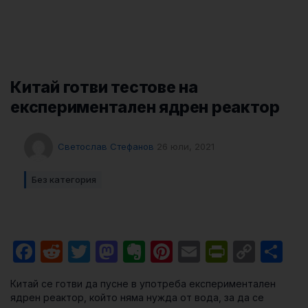
Китай готви тестове на
експериментален ядрен реактор
Светослав Стефанов
26 юли, 2021
Без категория
Facebook
Reddit
Twitter
Mastodon
Evernote
Pinterest
Email
PrintFri
Cop
Sh
Link
Китай се готви да пусне в употреба експериментален
ядрен реактор, който няма нужда от вода, за да се