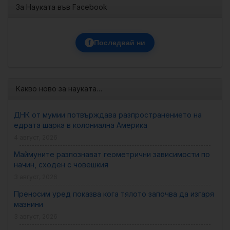
За Науката във Facebook
f
Последвай ни
Какво ново за науката…
ДНК от мумии потвърждава разпространението на
едрата шарка в колониална Америка
4 август, 2026
Маймуните разпознават геометрични зависимости по
начин, сходен с човешкия
3 август, 2026
Преносим уред показва кога тялото започва да изгаря
мазнини
3 август, 2026