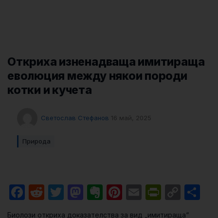
Откриха изненадваща имитираща
еволюция между някои породи
котки и кучета
Светослав Стефанов
16 май, 2025
Природа
Facebook
Reddit
Twitter
Mastodon
Evernote
Pinterest
Email
PrintFri
Cop
Sh
Link
Биолози откриха доказателства за вид „имитираща“