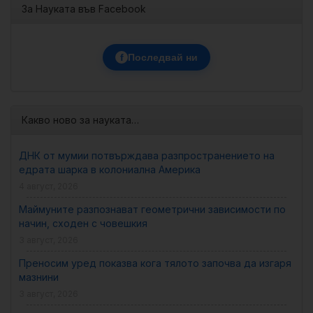
За Науката във Facebook
f
Последвай ни
Какво ново за науката…
ДНК от мумии потвърждава разпространението на
едрата шарка в колониална Америка
4 август, 2026
Маймуните разпознават геометрични зависимости по
начин, сходен с човешкия
3 август, 2026
Преносим уред показва кога тялото започва да изгаря
мазнини
3 август, 2026