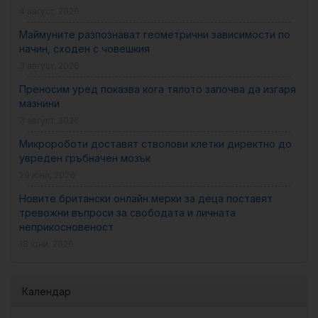
4 август, 2026
Маймуните разпознават геометрични зависимости по
начин, сходен с човешкия
3 август, 2026
Преносим уред показва кога тялото започва да изгаря
мазнини
3 август, 2026
Микророботи доставят стволови клетки директно до
увреден гръбначен мозък
29 юни, 2026
Новите британски онлайн мерки за деца поставят
тревожни въпроси за свободата и личната
неприкосновеност
18 юни, 2026
Календар