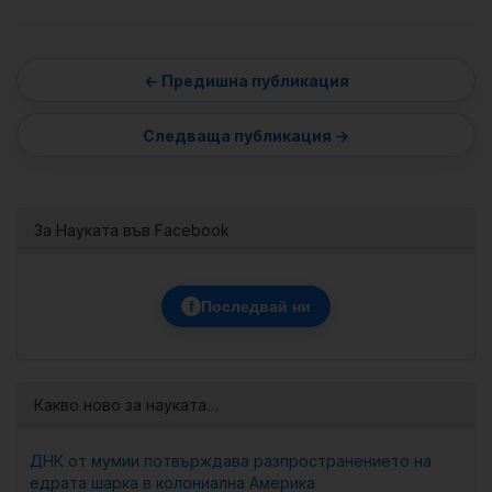
За Науката във Facebook
f
Последвай ни
Какво ново за науката…
ДНК от мумии потвърждава разпространението на
едрата шарка в колониална Америка