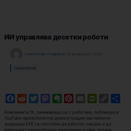
ИИ управлява десетки роботи
Светослав Стефанов
19 февруари, 2024
Технологии
Facebook
Reddit
Twitter
Mastodon
Evernote
Pinterest
Email
PrintFri
Cop
Sh
Link
Компанията 1Х, занимаваща се с роботика, публикува в
YouTube прелюбопитна демонстрация как нейните
андроиди EVE са способни да работят заедно и да
извършват разнообразни ежедневни и офис задачи,