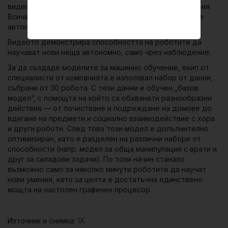
видеото, възпроизвеждане на скриптирана траектория.
Всичко се контролира чрез невронни мрежи, всичко е
автономно, всичко е с 1Х скорост
„.
Видеото демонстрира способността на роботите да
научават нови неща автономно, само чрез наблюдение.
За да създаде моделите за машинно обучение, екип от
специалисти от компанията е използвал набор от данни,
събрани от 30 робота. С тези данни е обучен „базов
модел“, с помощта на който са обхванати разнообразни
действия — от почистване и подреждане на домове до
вдигане на предмети и социално взаимодействие с хора
и други роботи. След това този модел е допълнително
оптимизиран, като е разделен на различни набори от
способности (напр. модел за обща манипулация с врати и
друг за складови задачи). По този начин станало
възможно само за няколко минути роботите да научат
нови умения, като за целта е достатъчна единствено
мощта на настолен графичен процесор.
Източник и снимка:
1Х