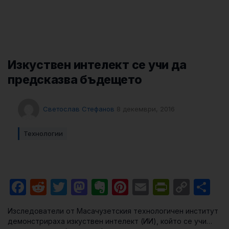
Изкуствен интелект се учи да
предсказва бъдещето
Светослав Стефанов
8 декември, 2016
Технологии
Facebook
Reddit
Twitter
Mastodon
Evernote
Pinterest
Email
PrintFri
Cop
Sh
Link
Изследователи от Масачузетския технологичен институт
демонстрираха изкуствен интелект (ИИ), който се учи…