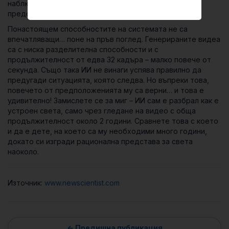
наблюдението на пътя да си изгражда реалистична
представа какво ще се случи в следващия момент.
Понастоящем способностите на системата не са
впечатляващи… поне на пръв поглед. Генерираните видеа
са с ниска разделителна способности и с
продължителност от едва 32 кадъра – малко повече от
секунда. Също така ИИ не винаги успява правилно да
предугади ситуацията, която следва. Но въпреки това,
повечето от предположенията му са верни… и това е
удивително! Замислете се за миг – ИИ сам е разбрал как е
устроен света, само чрез гледане на видео с обща
продължителност около 2 години. Сравнете това с което
и да е дете, на което са му необходими много години,
докато си изгради рационална представа за света
наоколо.
Източник:
www.newscientist.com