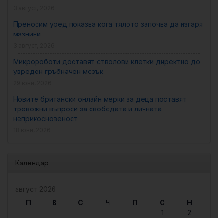
3 август, 2026
Преносим уред показва кога тялото започва да изгаря
мазнини
3 август, 2026
Микророботи доставят стволови клетки директно до
увреден гръбначен мозък
29 юни, 2026
Новите британски онлайн мерки за деца поставят
тревожни въпроси за свободата и личната
неприкосновеност
18 юни, 2026
Календар
август 2026
П
В
С
Ч
П
С
Н
1
2