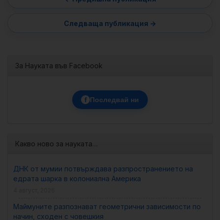
За Науката във Facebook
f
Последвай ни
Какво ново за науката…
ДНК от мумии потвърждава разпространението на
едрата шарка в колониална Америка
4 август, 2026
Маймуните разпознават геометрични зависимости по
начин, сходен с човешкия