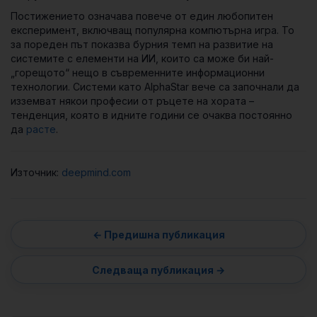
Постижението означава повече от един любопитен
експеримент, включващ популярна компютърна игра. То
за пореден път показва бурния темп на развитие на
системите с елементи на ИИ, които са може би най-
„горещото“ нещо в съвременните информационни
технологии. Системи като AlphaStar вече са започнали да
изземват някои професии от ръцете на хората –
тенденция, която в идните години се очаква постоянно
да
расте
.
Източник:
deepmind.com