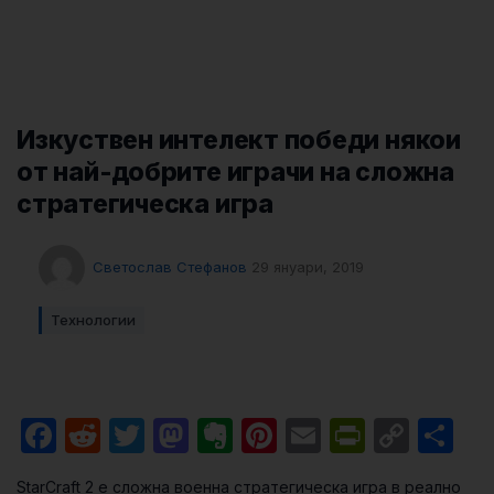
Изкуствен интелект победи някои
от най-добрите играчи на сложна
стратегическа игра
Светослав Стефанов
29 януари, 2019
Технологии
Facebook
Reddit
Twitter
Mastodon
Evernote
Pinterest
Email
PrintFri
Cop
Sh
Link
StarCraft 2 e сложна военна стратегическа игра в реално