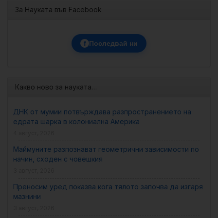
За Науката във Facebook
f
Последвай ни
Какво ново за науката…
ДНК от мумии потвърждава разпространението на
едрата шарка в колониална Америка
4 август, 2026
Маймуните разпознават геометрични зависимости по
начин, сходен с човешкия
3 август, 2026
Преносим уред показва кога тялото започва да изгаря
мазнини
3 август, 2026