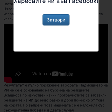
Харесайте ни във Facebook!
натрупали еквивалента на 200 години опит в играта.
Цялото това умение е събрано в AlphaStar, който е
изправен срещу двама професионални играчи, които са
класирани на 44 и 13 място в света.
Затвори
Резултатът е пълно поражение за хората. Надмощието на
ИИ не се е основалало на бързина на реакциите.
Всъщност по изкуствен начин програмистите са забавили
реакциите на ИИ до ниво равно и дори по-ниско от това
на хората. Но въпреки това машината се е наложила със
съкрушителна победа и в двата случая.