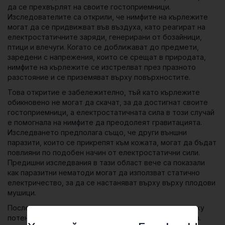
да се прехвърлят на своите гостоприемници.
Изследователите са открили, че нимфите на кърлежите
могат да се придвижват във въздуха, като реагират на
електростатичните заряди, генерирани от бозайници,
птици и влечуги. Когато се доближават до предмети,
заредени с напрежения, които се срещат в природата,
нимфите на кърлежите се изстрелват през празното
разстояние и се приземяват върху повърхностите.
Това откритие е забележително, тъй като кърлежите
обикновено не могат да скачат, за да достигнат своите
гостоприемници, а електростатичната сила в този случай
е помогнала на нимфите да преодолеят гравитацията.
Изследването предполага също, че други външни
паразити, които се прикрепят към кожата, могат да бъдат
повлияни по подобен начин от електростатични сили.
Предишни изследвания в тази област вече са показали
как паразитни нематоди могат да използват статично
електричество, за да се настаняват върху върху плодови
мушици.
Последиците от тези открития се разпростират върху
потенциални мерки за борба с кърлежите при хората.