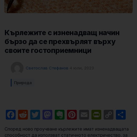
Кърлежите с изненадващ начин
бързо да се прехвърлят върху
своите гостоприемници
Светослав Стефанов
4 юли, 2023
Природа
Facebook
Reddit
Twitter
Mastodon
Evernote
Pinterest
Email
PrintFri
Cop
Sh
Link
Според ново проучване кърлежите имат изненадващата
способност да използват статичното електричество, за