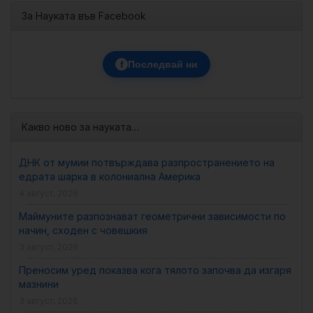
За Науката във Facebook
f
Последвай ни
Какво ново за науката…
ДНК от мумии потвърждава разпространението на
едрата шарка в колониална Америка
4 август, 2026
Маймуните разпознават геометрични зависимости по
начин, сходен с човешкия
3 август, 2026
Преносим уред показва кога тялото започва да изгаря
мазнини
3 август, 2026