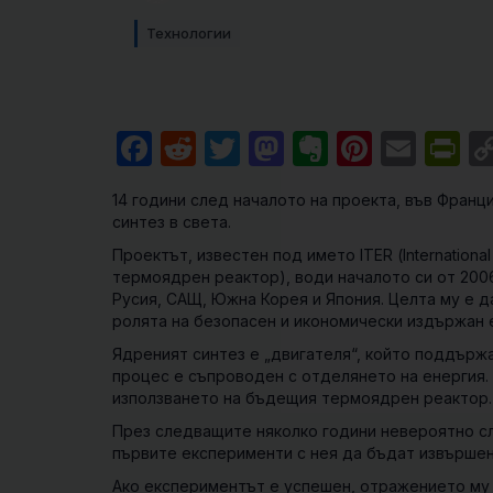
Технологии
Facebook
Reddit
Twitter
Mastodon
Evernote
Pintere
Emai
Pr
14 години след началото на проекта, във Фран
синтез в света.
Проектът, известен под името ITER (
Internation
термоядрен реактор
), води началото си от 2006
Русия, САЩ, Южна Корея и Япония. Целта му е 
ролята на безопасен и икономически издържан 
Ядреният синтез е „двигателя“, който поддържа
процес е съпроводен с отделянето на енергия.
използването на бъдещия термоядрен реактор.
През следващите няколко години невероятно с
първите експерименти с нея да бъдат извършени
Ако експериментът е успешен, отражението му