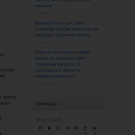
мазнини
3 август, 2026
Микророботи доставят
стволови клетки директно до
увреден гръбначен мозък
29 юни, 2026
Новите британски онлайн
ен
мерки за деца поставят
тревожни въпроси за
ентален
свободата и личната
ай,
неприкосновеност
в
18 юни, 2026
о, който
 чрез
Календар
а
август 2026
П
В
С
Ч
П
С
Н
а
1
2