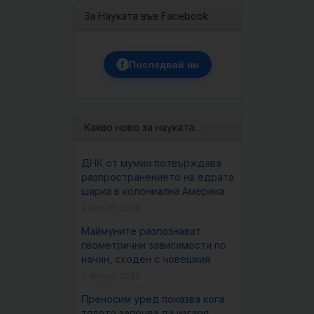
За Науката във Facebook
f
Последвай ни
Какво ново за науката…
ДНК от мумии потвърждава
разпространението на едрата
шарка в колониална Америка
4 август, 2026
Маймуните разпознават
геометрични зависимости по
начин, сходен с човешкия
3 август, 2026
Преносим уред показва кога
тялото започва да изгаря