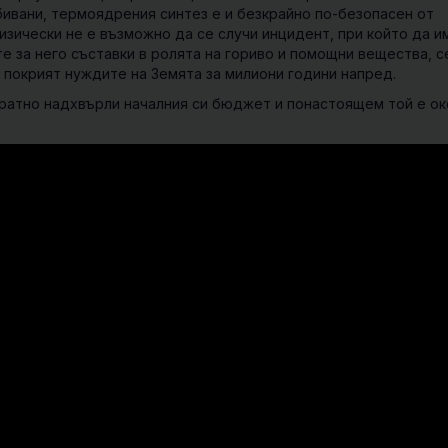
бивани, термоядрения синтез е и безкрайно по-безопасен от
изически не е възможно да се случи инцидент, при който да и
е за него съставки в ролята на гориво и помощни вещества, 
а покрият нуждите на Земята за милиони години напред.
кратно надхвърли началния си бюджет и понастоящем той е ок