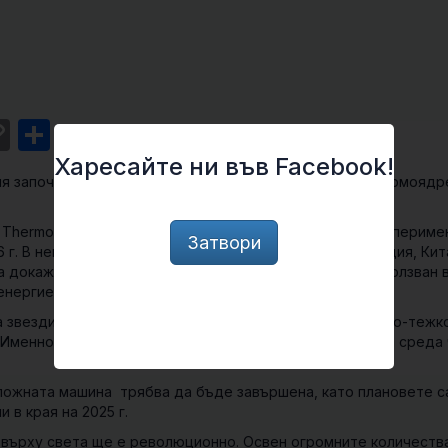
st
l
intFriendly
Copy
Share
Link
Харесайте ни във Facebook!
ция започна изграждането на най-големия реактор за термоядр
al Thermonuclear Experimental Reactor, международен експерим
Затвори
 г. В него участват 35 страни, сред които 27 от ЕС, Индия, Кит
да докаже, че термоядреният синтез може да бъде използван 
енергиен източник.
 звездите. При него по-леки атомни ядра се сливат в по-тежк
 Именно този процес ще се пресъздава в контролирана среда
ложната машина трябва да бъде завършена, като плановете с
 в края на 2025 г.
 върху света ще е революционно. Освен огромните количеств