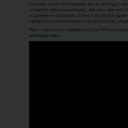
енергия, които потенциално могат да бъдат до
атомните електроцентрали, тъй като при него ф
отделяне на радиация. Освен това необходимит
намират в солените води и са достатъчни, за д
През годините от обявяването си ITER неколко
милиарда евро.