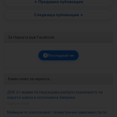
За Науката във Facebook
f
Последвай ни
Какво ново за науката…
ДНК от мумии потвърждава разпространението на
едрата шарка в колониална Америка
4 август, 2026
Маймуните разпознават геометрични зависимости по