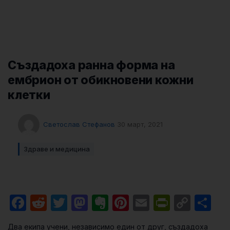
Създадоха ранна форма на
ембрион от обикновени кожни
клетки
Светослав Стефанов
30 март, 2021
Здраве и медицина
Facebook
Reddit
Twitter
Mastodon
Evernote
Pinterest
Email
PrintFri
Cop
Sh
Link
Два екипа учени, независимо един от друг, създадоха