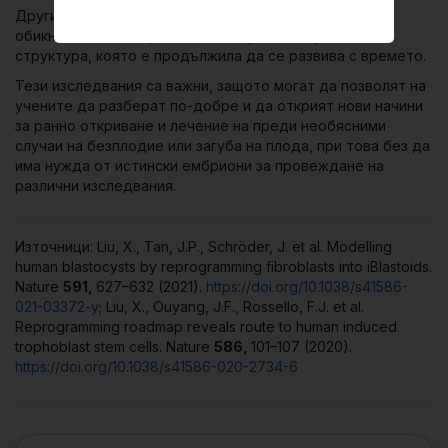
Другият екип е използвал комбинация от стволови и
обикновени клетки, които са събрани в определена
структура, която е продължила да се развива с времето.
Тези изследвания са важни, защото могат да позволят на
учените да разберат по-добре и да открият нови начини
за ранно откриване и лечение на преди необясними
случаи на безплодие или загуба на плода, при това без да
има нужда от истински ембриони за провеждане на
различни изследвания.
Източници: Liu, X., Tan, J.P., Schröder, J. et al. Modelling
human blastocysts by reprogramming fibroblasts into iBlastoids.
Nature
591,
627–632 (2021).
https://doi.org/10.1038/s41586-
021-03372-y
; Liu, X., Ouyang, J.F., Rossello, F.J. et al.
Reprogramming roadmap reveals route to human induced
trophoblast stem cells. Nature
586,
101–107 (2020).
https://doi.org/10.1038/s41586-020-2734-6