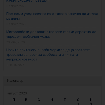
начин, сходен с човешкия
3 август, 2026
Преносим уред показва кога тялото започва да изгаря
мазнини
3 август, 2026
Микророботи доставят стволови клетки директно до
увреден гръбначен мозък
29 юни, 2026
Новите британски онлайн мерки за деца поставят
тревожни въпроси за свободата и личната
неприкосновеност
18 юни, 2026
Календар
август 2026
П
В
С
Ч
П
С
Н
1
2