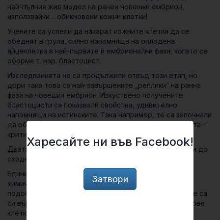
най-пълния жив модел на ранен човешки ембрион,
използвайки… обикновени кожни клетки!
Учените са успели да накарат кожните клетки да се
обеднят в група, силно напомняща на оплодена
яйцеклетка в най-първите ѝ ембрионални фази, когато се
оформя т. нар.
бластоцист
.
Изследванията не са продължили отвъд този етап, но
дори така това са най-завършените „реплики“ на ранна
фаза на човешки ембрион. Изкуствено получените
бластоцисти са показвали свойства, удивително
напомнящи на истинските. Така например, те са започнали
да образуват клетки, от които се образува плацентата –
критично важна фаза от ембрионалното развитие.
Харесайте ни във Facebook!
Двата екипа са използвали различни подходи, довели до
сходни резултати.
Единият екип е обработил кожни клетки в специален
Затвори
химически разтвор, който ги е върнал в състояние,
подобно на това на стволови клетки. По този начин те са
си върнали способността да произвеждат други типове
клетки.