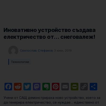
Иновативно устройство създава
електричество от… снеговалеж!
Светослав Стефанов
3 юни, 2019
Технологии
Facebook
Reddit
Twitter
Mastodon
Evernote
Pinterest
Email
PrintFri
Cop
Sh
Link
Учени от САЩ демонстрираха ново устройство, което за
да генерира електричество, се нуждае… единствено от