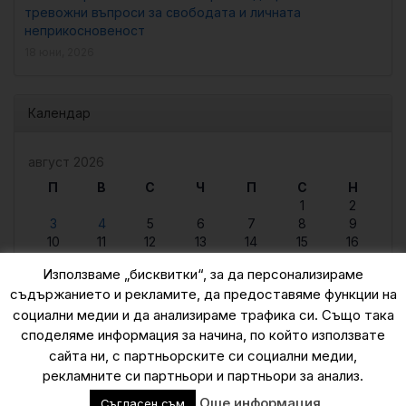
тревожни въпроси за свободата и личната
неприкосновеност
18 юни, 2026
Календар
август 2026
П
В
С
Ч
П
С
Н
1
2
3
4
5
6
7
8
9
10
11
12
13
14
15
16
17
18
19
20
21
22
23
Използваме „бисквитки“, за да персонализираме
24
25
26
27
28
29
30
съдържанието и рекламите, да предоставяме функции на
31
социални медии и да анализираме трафика си. Също така
« юни
споделяме информация за начина, по който използвате
сайта ни, с партньорските си социални медии,
рекламните си партньори и партньори за анализ.
© 2015 — 2026
Още информация
Съгласен съм