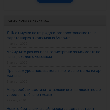
Какво ново за науката…
ДНК от мумии потвърждава разпространението на
едрата шарка в колониална Америка
4 август, 2026
Маймуните разпознават геометрични зависимости по
начин, сходен с човешкия
3 август, 2026
Преносим уред показва кога тялото започва да изгаря
мазнини
3 август, 2026
Микророботи доставят стволови клетки директно до
увреден гръбначен мозък
29 юни, 2026
Новите британски онлайн мерки за деца поставят