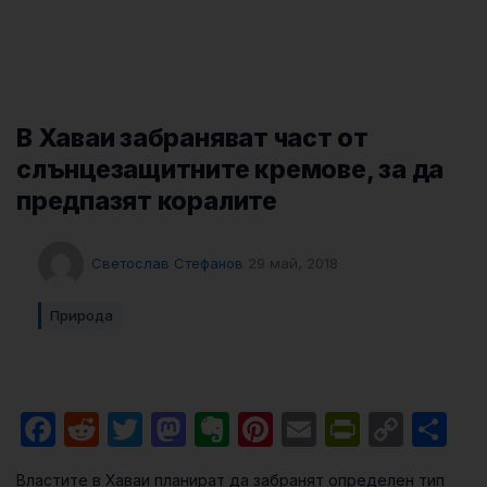
В Хаваи забраняват част от
слънцезащитните кремове, за да
предпазят коралите
Светослав Стефанов
29 май, 2018
Природа
Facebook
Reddit
Twitter
Mastodon
Evernote
Pinterest
Email
PrintFri
Cop
Sh
Link
Властите в Хаваи планират да забранят определен тип