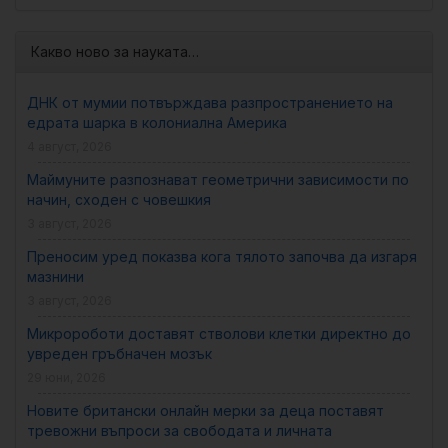
Какво ново за науката…
ДНК от мумии потвърждава разпространението на
едрата шарка в колониална Америка
4 август, 2026
Маймуните разпознават геометрични зависимости по
начин, сходен с човешкия
3 август, 2026
Преносим уред показва кога тялото започва да изгаря
мазнини
3 август, 2026
Микророботи доставят стволови клетки директно до
увреден гръбначен мозък
29 юни, 2026
Новите британски онлайн мерки за деца поставят
тревожни въпроси за свободата и личната