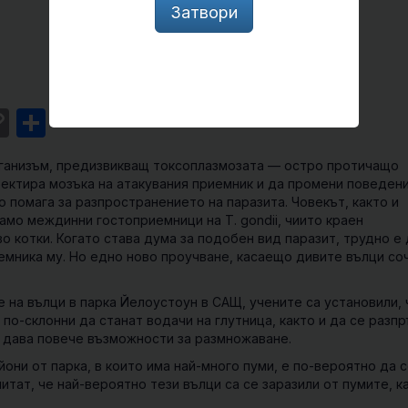
Затвори
st
l
intFriendly
Copy
Share
Link
ганизъм, предизвикващ
токсоплазмозата
— остро протичащо
фектира мозъка на атакувания приемник и да промени поведен
о помага за разпространението на паразита. Човекът, както и
амо междинни гостоприемници на T. gondii, чиито краен
 котки. Когато става дума за подобен вид паразит, трудно е 
риемника му. Но едно ново проучване, касаещо дивите вълци со
 на вълци в парка Йелоустоун в САЩ, учените са установили, 
и по-склонни да станат водачи на глутница, както и да се разп
м дава повече възможности за размножаване.
йони от парка, в които има най-много пуми, е по-вероятно да 
читат, че най-вероятно тези вълци са се заразили от пумите, к