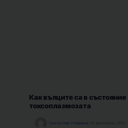
Как вълците са в състояние
токсоплазмозата
Светослав Стефанов
29 декември, 2022