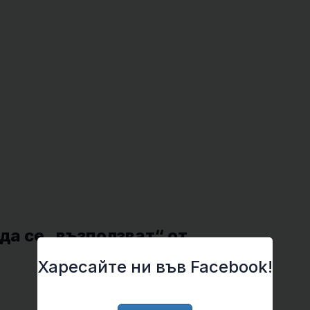
 да се „възползват“ от
Харесайте ни във Facebook!