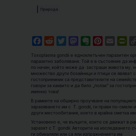
Природа
Facebook
Reddit
Twitter
Mastodon
Evernote
Pintere
Emai
Pr
Toxoplasma gondii
е едноклетъчен паразитен ор
паразитно заболяване. Той е в състояние да ин
по начин, който може да застраши живота му, н
множество други бозайници и птици се явяват с
гостоприемник са представителите на семейство
говори за каквито и да било „ползи“ за гостоп
именно това!
В рамките на обширно проучване на популациите
заразяването им с T. gondii, ги прави по-смели 
други местообитания, което в крайна сметка и
Установено е, че вълците, които се движат в ра
заразят с T. gondii. Авторите на изследването с
ги обикаляли или са яли изпражненията им.