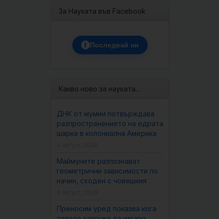
За Науката във Facebook
f
Последвай ни
Какво ново за науката…
ДНК от мумии потвърждава
разпространението на едрата
шарка в колониална Америка
4 август, 2026
Маймуните разпознават
геометрични зависимости по
начин, сходен с човешкия
3 август, 2026
Преносим уред показва кога
тялото започва да изгаря