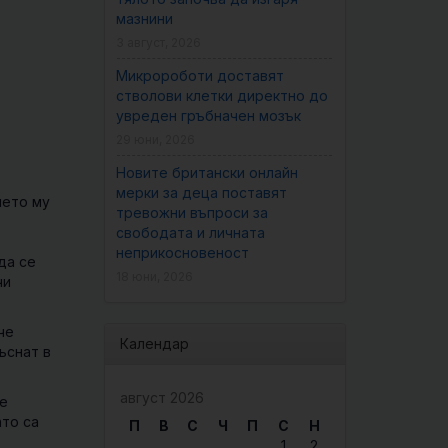
мазнини
3 август, 2026
Микророботи доставят
стволови клетки директно до
увреден гръбначен мозък
29 юни, 2026
Новите британски онлайн
мерки за деца поставят
ието му
тревожни въпроси за
свободата и личната
неприкосновеност
да се
18 юни, 2026
чи
че
Календар
ръснат в
август 2026
се
ато са
П
В
С
Ч
П
С
Н
1
2