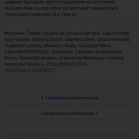
щамове бактерии, които подложени на светлинно
въздействие са способни да доставят лекарства в
труднодостъпни места в тялото.
Източник: Tailise Carolina de Souza‐Guerreiro, Gaia Bondelli,
Iago Grobas, Stefano Donini, Valentina Sesti, Chiara Bertarelli,
Guglielmo Lanzani, Munehiro Asally, Giuseppe Maria
Patern&#2013265922;. Membrane Targeted Azobenzene
Drives Optical Modulation of Bacterial Membrane Potential.
Advanced Science, 2023; 2205007 DOI:
10.1002/advs.202205007