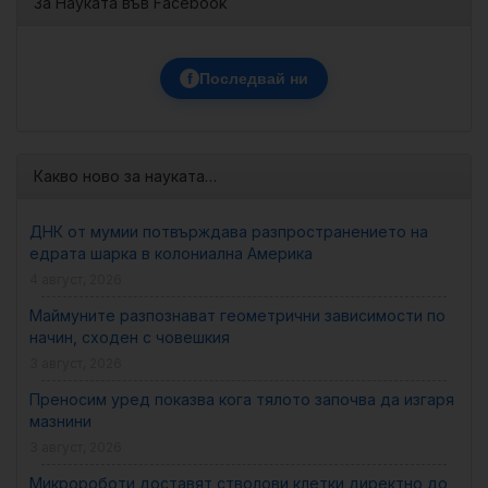
За Науката във Facebook
f
Последвай ни
Какво ново за науката…
ДНК от мумии потвърждава разпространението на
едрата шарка в колониална Америка
4 август, 2026
Маймуните разпознават геометрични зависимости по
начин, сходен с човешкия
3 август, 2026
Преносим уред показва кога тялото започва да изгаря
мазнини
3 август, 2026
Микророботи доставят стволови клетки директно до