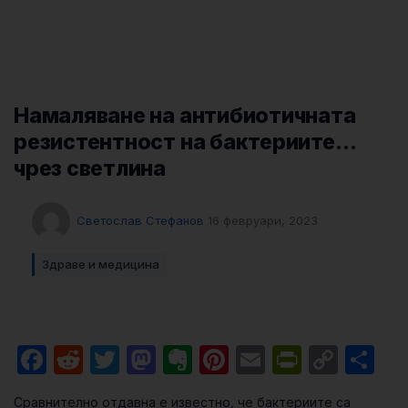
Намаляване на антибиотичната
резистентност на бактериите…
чрез светлина
Светослав Стефанов
16 февруари, 2023
Здраве и медицина
Facebook
Reddit
Twitter
Mastodon
Evernote
Pinterest
Email
PrintFri
Cop
Sh
Link
Сравнително отдавна е известно, че бактериите са