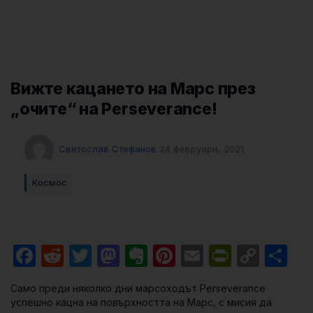
Вижте кацането на Марс през
„очите“ на Perseverance!
Светослав Стефанов
24 февруари, 2021
Космос
Facebook
Reddit
Twitter
Mastodon
Evernote
Pinterest
Email
PrintFri
Cop
Sh
Link
Само преди няколко дни марсоходът Perseverance
успешно кацна на повърхността на Марс, с мисия да