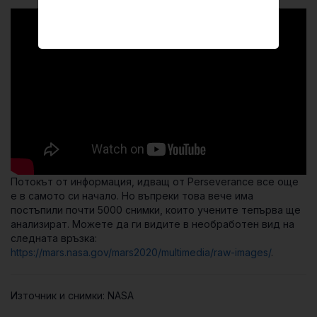
Потокът от информация, идващ от Perseverance все още
е в самото си начало. Но въпреки това вече има
постъпили почти 5000 снимки, които учените тепърва ще
анализират. Можете да ги видите в необработен вид на
следната връзка:
https://mars.nasa.gov/mars2020/multimedia/raw-images/
.
Източник и снимки: NASA