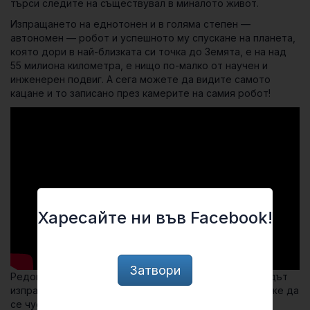
търси следите на съществувал в миналото живот.
Изпращането на еднотонен и в голяма степен —
автономен — робот и успешното му спускане на планета,
която дори в най-близката си точка до Земята, е на над
55 милиона километра, е нищо по-малко от научен и
инженерен подвиг. А сега можете да видите самото
кацане и то записано през камерите на самия робот!
Харесайте ни във Facebook!
Затвори
Редом с горните, наистина уникални кадри, марсоходът
изпрати и първи запис на звуци от Марс, на който може да
се чуе лекото свистене на вятъра.