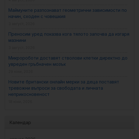
Маймуните разпознават геометрични зависимости по
начин, сходен с човешкия
3 август, 2026
Преносим уред показва кога тялото започва да изгаря
мазнини
3 август, 2026
Микророботи доставят стволови клетки директно до
увреден гръбначен мозък
29 юни, 2026
Новите британски онлайн мерки за деца поставят
тревожни въпроси за свободата и личната
неприкосновеност
18 юни, 2026
Календар