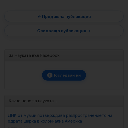
За Науката във Facebook
f
Последвай ни
Какво ново за науката…
ДНК от мумии потвърждава разпространението на
едрата шарка в колониална Америка
4 август, 2026