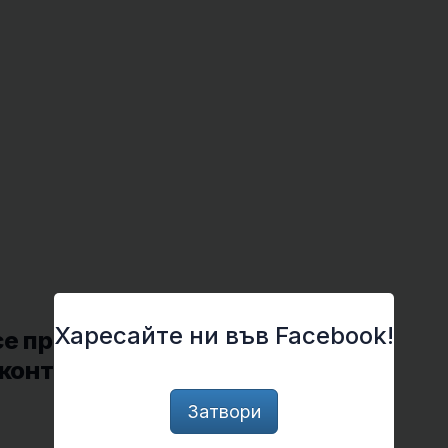
Харесайте ни във Facebook!
се преустанови изучаването на
 контрола върху тези продукти
Затвори