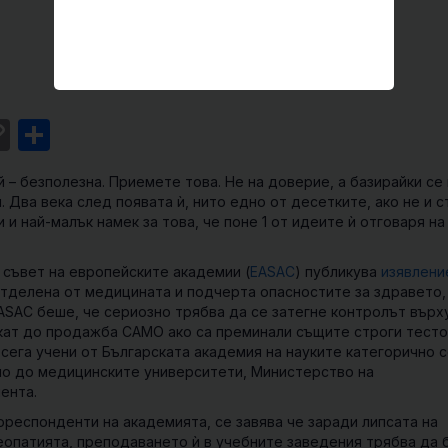
st
l
intFriendly
Copy
Share
Link
 – безполезна. Приемете това. Не на доверие, а базирайки се 
. Два века след появата ѝ, нито едно от десетките, ако не и 
 и най-малък намек за това, че поне 1 от идеите ѝ отговаря на
н съвет на европейските академии (
EASAC
) публикува
изявлени
тделена от медицината и подчерта опасностите за здравето,
ASAC беше, че сериозно трябва да се затегне контролът върх
кат до продажба САМО ако са преминали същите строги тесто
 сега учени от Българската академия на науките категорично 
мо до медицинските университети, Министерство на
ента.
ореспонденти на академията, се завява че заради липсата на
еопатията, преподаването ѝ в учебните заведения трябва да 