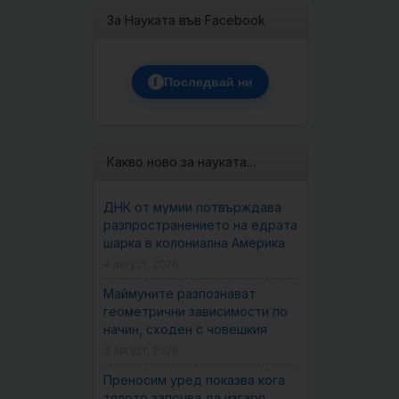
За Науката във Facebook
f
Последвай ни
Какво ново за науката…
ДНК от мумии потвърждава
разпространението на едрата
шарка в колониална Америка
4 август, 2026
Маймуните разпознават
геометрични зависимости по
начин, сходен с човешкия
3 август, 2026
Преносим уред показва кога
тялото започва да изгаря