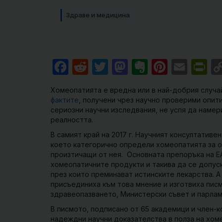
Здраве и медицина
Facebook
Reddit
Twitter
Mastodon
Evernote
Pintere
Emai
Pr
Хомеопатията е вредна или в най-добрия случай
фактите
, получени чрез научно проверими опити
сериозни научни изследвания, не успя да намери
реалността.
В самият край на 2017 г. Научният консултативе
което категорично определи хомеопатията за о
произтичащи от нея. Основната препоръка на E
хомеопатичните продукти и такива да се допус
през които преминават истинските лекарства. А
присъединиха към това мнение и изготвиха пис
здравеопазването, Министерски съвет и парлам
В писмото, подписано от 65 академици и член-к
надеждни научни доказателства в полза на хом