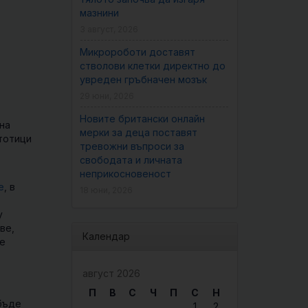
мазнини
3 август, 2026
Микророботи доставят
стволови клетки директно до
увреден гръбначен мозък
29 юни, 2026
Новите британски онлайн
на
мерки за деца поставят
стотици
тревожни въпроси за
свободата и личната
неприкосновеност
е
, в
18 юни, 2026
у
ве,
Календар
се
август 2026
П
В
С
Ч
П
С
Н
бъде
1
2