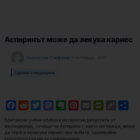
Аспиринът може да лекува кариес
Светослав Стефанов
3 октомври, 2017
Здраве и медицина
Facebook
Reddit
Twitter
Mastodon
Evernote
Pinterest
Email
PrintFri
Cop
Sh
Link
Британски учени обявиха интересни резултати от
изследвания, сочещи че Аспиринът, както изглежда, може
да спре и излекува кариес при зъбите, засилвайки
способността им за самолечение.