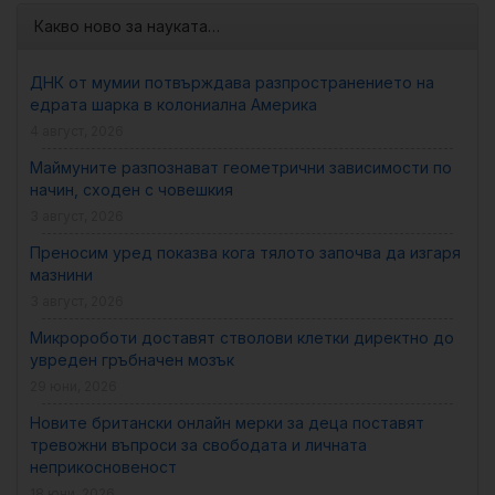
Какво ново за науката…
ДНК от мумии потвърждава разпространението на
едрата шарка в колониална Америка
4 август, 2026
Маймуните разпознават геометрични зависимости по
начин, сходен с човешкия
3 август, 2026
Преносим уред показва кога тялото започва да изгаря
мазнини
3 август, 2026
Микророботи доставят стволови клетки директно до
увреден гръбначен мозък
29 юни, 2026
Новите британски онлайн мерки за деца поставят
тревожни въпроси за свободата и личната
неприкосновеност
18 юни, 2026