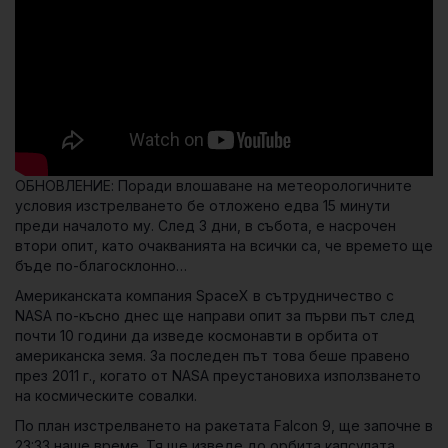
ОБНОВЛЕНИЕ: Поради влошаване на метеорологичните
условия изстрелването бе отложено едва 15 минути
преди началото му. След 3 дни, в събота, е насрочен
втори опит, като очакванията на всички са, че времето ще
бъде по-благосклонно…
Американската компания
SpaceX
в сътрудничество с
NASA по-късно днес ще направи опит за първи път след
почти 10 години да изведе космонавти в орбита от
американска земя. За последен път това беше правено
през 2011 г., когато от NASA преустановиха използването
на космическите совалки.
По план изстрелването на ракетата
Falcon 9
, ще започне в
23:33 наше време. Тя ще изведе до орбита капсулата