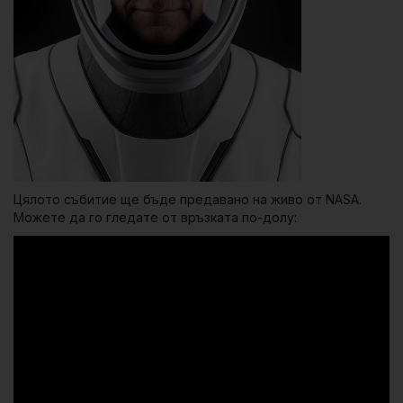
Цялото събитие ще бъде предавано на живо от NASA.
Можете да го гледате от връзката по-долу: