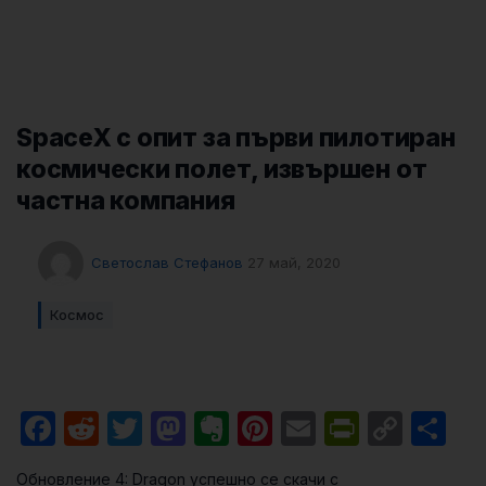
SpaceX с опит за първи пилотиран
космически полет, извършен от
частна компания
Светослав Стефанов
27 май, 2020
Космос
Facebook
Reddit
Twitter
Mastodon
Evernote
Pinterest
Email
PrintFri
Cop
Sh
Link
Обновление 4: Dragon успешно се скачи с