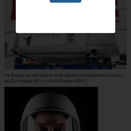
На борда на капсулата са ветерани космонавти в лицето
на Дъг Хърли (53 г.) и Боб Бенкен (49 г.)