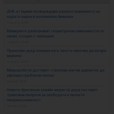
ДНК от мумии потвърждава разпространението на
едрата шарка в колониална Америка
4 август, 2026
Маймуните разпознават геометрични зависимости по
начин, сходен с човешкия
3 август, 2026
Преносим уред показва кога тялото започва да изгаря
мазнини
3 август, 2026
Микророботи доставят стволови клетки директно до
увреден гръбначен мозък
29 юни, 2026
Новите британски онлайн мерки за деца поставят
тревожни въпроси за свободата и личната
неприкосновеност
18 юни, 2026