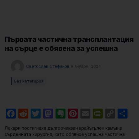
Първата частична трансплантация
на сърце е обявена за успешна
Светослав Стефанов
9 януари, 2024
Без категория
Facebook
Reddit
Twitter
Mastodon
Evernote
Pinterest
Email
PrintFri
Cop
Sh
Link
Лекари постигнаха дългоочакван крайъгълен камък в
сърдечната хирургия, като обявиха успешна частична