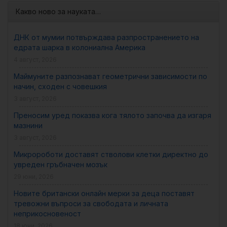
Какво ново за науката…
ДНК от мумии потвърждава разпространението на
едрата шарка в колониална Америка
4 август, 2026
Маймуните разпознават геометрични зависимости по
начин, сходен с човешкия
3 август, 2026
Преносим уред показва кога тялото започва да изгаря
мазнини
3 август, 2026
Микророботи доставят стволови клетки директно до
увреден гръбначен мозък
29 юни, 2026
Новите британски онлайн мерки за деца поставят
тревожни въпроси за свободата и личната
неприкосновеност
18 юни, 2026