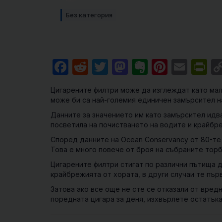
Без категория
Facebook
Reddit
Twitter
Mastodon
Evernote
Pintere
Emai
Pr
Цигарените филтри може да изглеждат като мал
може би са най-големия единичен замърсител н
Данните за значението им като замърсител идв
посветила на почистването на водите и крайбр
Според данните на Ocean Conservancy от 80-те 
Това е много повече от броя на събраните торб
Цигарените филтри стигат по различни пътища д
крайбрежията от хората, в други случаи те първ
Затова ако все още не сте се отказали от вредн
поредната цигара за деня, изхвърлете остатъка