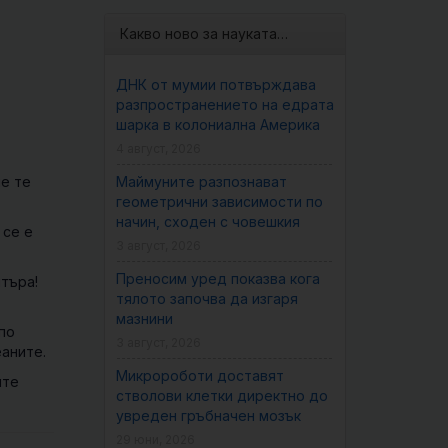
Какво ново за науката…
ДНК от мумии потвърждава
разпространението на едрата
шарка в колониална Америка
4 август, 2026
че те
Маймуните разпознават
геометрични зависимости по
начин, сходен с човешкия
 се е
3 август, 2026
Преносим уред показва кога
търа!
тялото започва да изгаря
мазнини
по
3 август, 2026
еаните.
Микророботи доставят
ите
стволови клетки директно до
увреден гръбначен мозък
29 юни, 2026