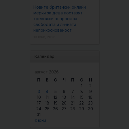
Новите британски онлайн
мерки за деца поставят
тревожни въпроси за
свободата и личната
неприкосновеност
18 юни, 2026
Календар
август 2026
П
В
С
Ч
П
С
Н
1
2
3
4
5
6
7
8
9
10
11
12
13
14
15
16
17
18
19
20
21
22
23
24
25
26
27
28
29
30
31
« юни