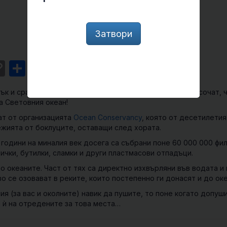
Затвори
st
l
intFriendly
Copy
Share
Link
ък и сравнително безобиден отпадък…, но нови данни сочат, 
а Световния океан!
ат от организацията
Ocean Conservancy
, която от десетилетия
ежията от боклуците, оставащи след хората.
години на миналия век досега са събрани поне 60 000 000 фил
ички, бутилки, сламки и други пластмасови отпадъци.
о океаните. Част от тях са директно изхвърляни във водата и 
о се озовават в реките, които постепенно ги донасят и до ок
ия (за вас и околните) навик да пушите, то поне когато допуш
 ѝ на отредените за това места…