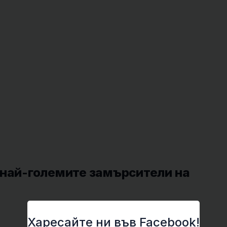
 най-големите замърсители на
Харесайте ни във Facebook!