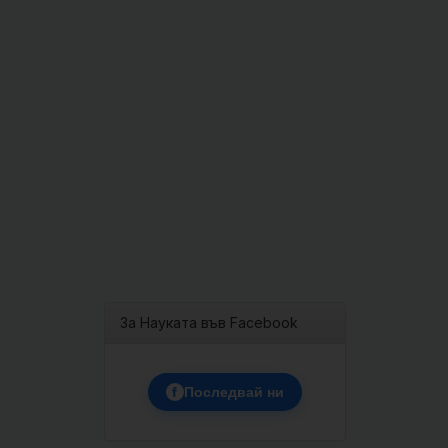
За Науката във Facebook
f
Последвай ни