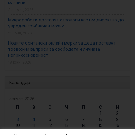
мазнини
3 август, 2026
Микророботи доставят стволови клетки директно до
увреден гръбначен мозък
29 юни, 2026
Новите британски онлайн мерки за деца поставят
тревожни въпроси за свободата и личната
неприкосновеност
18 юни, 2026
Календар
август 2026
П
В
С
Ч
П
С
Н
1
2
3
4
5
6
7
8
9
10
11
12
13
14
15
16
17
18
19
20
21
22
23