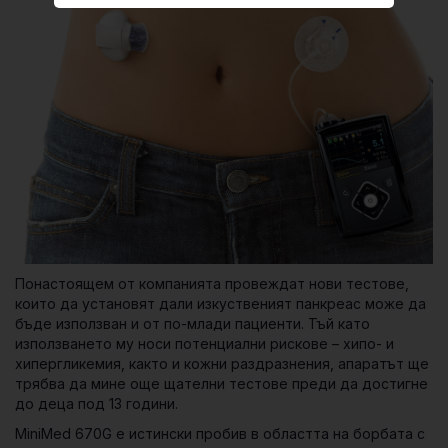
Понастоящем от компанията провеждат нови тестове,
които да установят дали изкуственият панкреас може да
бъде използван и от по-млади пациенти. Тъй като
използването му носи потенциални рискове – хипо- и
хипергликемия, както и кожни раздразнения, апаратът ще
трябва да мине още щателни тестове преди да достигне
до деца под 13 години.
MiniMed 670G е истински пробив в областта на борбата с