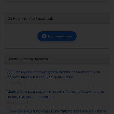
За Науката във Facebook
f
Последвай ни
Какво ново за науката…
ДНК от мумии потвърждава разпространението на
едрата шарка в колониална Америка
4 август, 2026
Маймуните разпознават геометрични зависимости по
начин, сходен с човешкия
3 август, 2026
Преносим уред показва кога тялото започва да изгаря