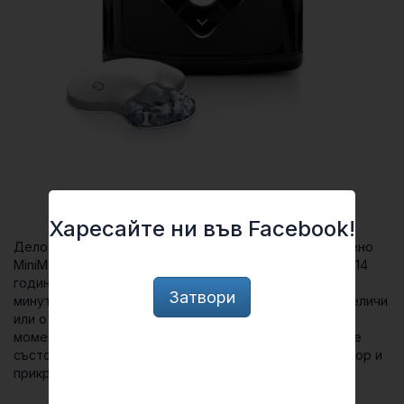
Харесайте ни във Facebook!
Дело на компанията Medtronic, устройството, наречено
MiniMed 670G е подходящо за възрастни и деца над 14
години. То измерва нивото на кръвната захар през 5
Затвори
минути и по този начин е в състояние навреме да увеличи
или отложи подаването на инсулин, в зависимост от
моментните показатели на пациента. MiniMed 670G се
състои от инсулинова помпа, вграден подкожен сензор и
прикрепен към тялото предавател.