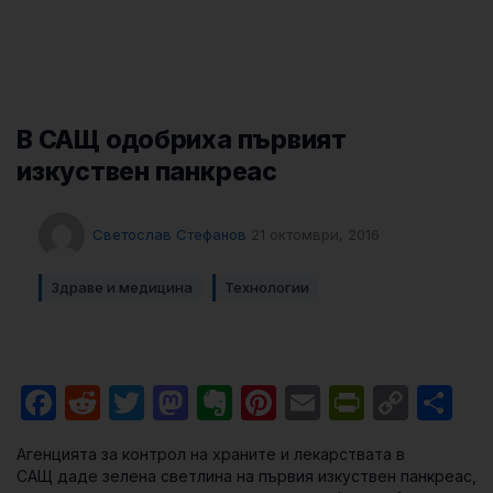
В САЩ одобриха първият
изкуствен панкреас
Светослав Стефанов
21 октомври, 2016
Здраве и медицина
Технологии
Facebook
Reddit
Twitter
Mastodon
Evernote
Pinterest
Email
PrintFri
Cop
Sh
Link
Агенцията за контрол на храните и лекарствата в
САЩ даде зелена светлина на първия изкуствен панкреас,