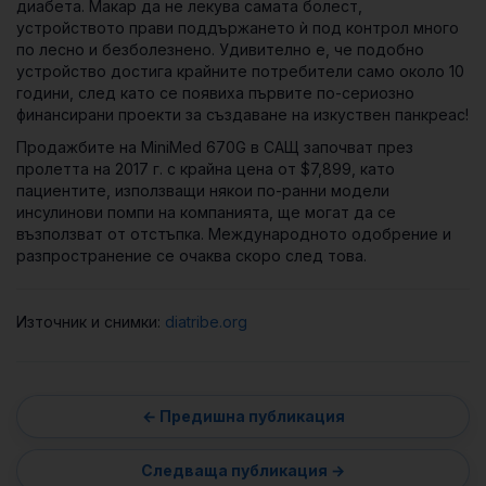
диабета. Макар да не лекува самата болест,
устройството прави поддържането ѝ под контрол много
по лесно и безболезнено. Удивително е, че подобно
устройство достига крайните потребители само около 10
години, след като се появиха първите по-сериозно
финансирани проекти за създаване на изкуствен панкреас!
Продажбите на MiniMed 670G в САЩ започват през
пролетта на 2017 г. с крайна цена от $7,899, като
пациентите, използващи някои по-ранни модели
инсулинови помпи на компанията, ще могат да се
възползват от отстъпка. Международното одобрение и
разпространение се очаква скоро след това.
Източник и снимки:
diatribe.org