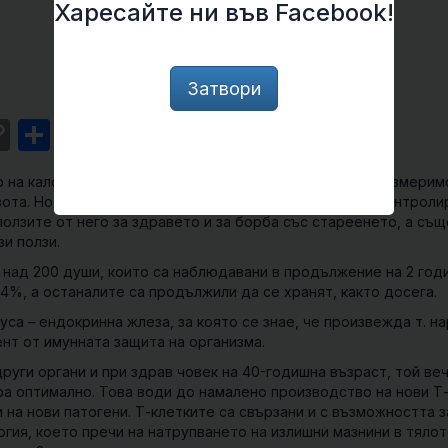
Харесайте ни във Facebook!
Затвори
st
l
intFriendly
Copy
Share
Link
о на калорийния прием при различни животни води до измерим
ота. Но сега за първи път те имат данни от подобно контроли
олзите от него за здравето и за борба със стареенето, а същ
и ползи.
 над 200 души, които са наблюдавани в продължение на 2 годи
14%, а останалите са продължили да се хранят, както досега.
уса
– ендокринна жлеза, за която се знае, че произвежда т. на
нт от имунната защита на организма.
руги органи и при здрав човек на 40-годишна възраст, той ве
а оптимално. Това води до намалено производство на нови Т-
 на нови патогени. Т-клетките са свързани и с възможността з
ргия, което пречи на натрупването на излишни мазнини в тялот