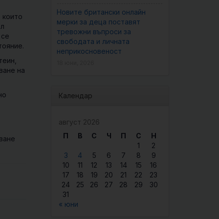
Новите британски онлайн
, които
мерки за деца поставят
ал
тревожни въпроси за
 се
свободата и личната
тояние.
неприкосновеност
теин,
18 юни, 2026
ване на
но
Календар
август 2026
П
В
С
Ч
П
С
Н
ване
1
2
3
4
5
6
7
8
9
10
11
12
13
14
15
16
17
18
19
20
21
22
23
24
25
26
27
28
29
30
31
« юни