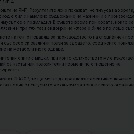
 тип 2.
ощта на ЯМР. Резултатите ясно показват, че тимуса на хората
ериод е бил с намалено съдържание на мазнини и е произвежд
 тимусът се е подмладил. В същото време при хората, които са
елязани и при тях тази ендокринна жлеза е била в по-лошо със
нето на ген, отговарящ за производството на специфичен про
си със себе си различни ползи за здравето, сред които понижа
ане на метаболитното здраве.
ителни опити с мишки, при които количеството му е изкустве
лучай са настъпили положителни промени по отношение на
ъзрастта.
олзват PLA2G7, те ще могат да предложат ефективно лечение,
гава един от сигурните механизми за това е лекото огранича