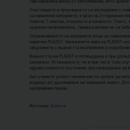
там намалява риска от заболявания, като диабет
Участниците в проучването са изследвани с пом
са намалили калориите, в края на 2-годишния п
повече Т-клетки, отколкото в началото. Тоест,
хранили непроменено, такива разлики не са заб
Ограничаването на калориите води до намалява
наречен
PLA2G7
. Занижените нива на PLA2G7 но
свързаните с възрастта възпаления и подобряв
Важността на PLA2G7 е потвърдена и при допълн
занижено. Установено е, че и при тях в този с
здравословното състояние при напредване на в
Ако учените успеят начини как по-добре да изп
водещо до удължаване на човешкия живот. Дото
калорийния прием.
Източник:
Science