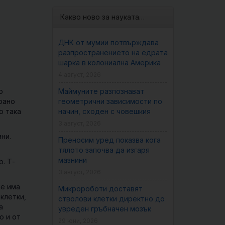
Какво ново за науката…
ДНК от мумии потвърждава
разпространението на едрата
шарка в колониална Америка
4 август, 2026
о
Маймуните разпознават
рано
геометрични зависимости по
о така
начин, сходен с човешкия
3 август, 2026
ни.
Преносим уред показва кога
тялото започва да изгаря
мазнини
р.
Т-
3 август, 2026
че има
Микророботи доставят
клетки,
стволови клетки директно до
а
увреден гръбначен мозък
о и от
29 юни, 2026