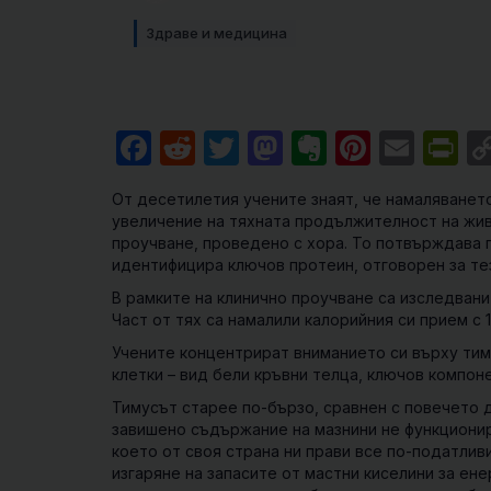
Здраве и медицина
Facebook
Reddit
Twitter
Mastodon
Evernote
Pintere
Emai
Pr
От десетилетия учените знаят, че намаляванет
увеличение на тяхната продължителност на жив
проучване, проведено с хора. То потвърждава п
идентифицира ключов протеин, отговорен за тез
В рамките на клинично проучване са изследвани
Част от тях са намалили калорийния си прием с 
Учените концентрират вниманието си върху
тим
клетки
– вид бели кръвни телца, ключов компоне
Тимусът старее по-бързо, сравнен с повечето д
завишено съдържание на мазнини не функционир
което от своя страна ни прави все по-податливи
изгаряне на запасите от мастни киселини за ене