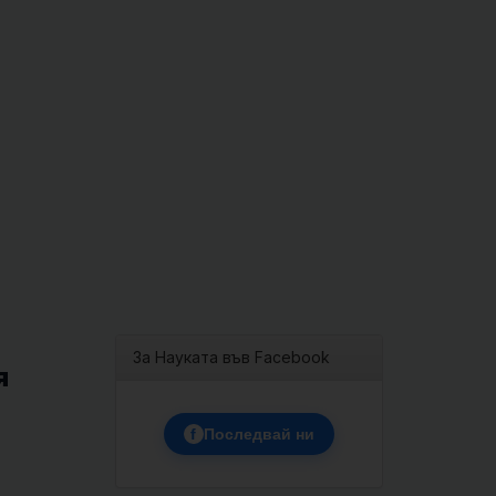
За Науката във Facebook
я
f
Последвай ни