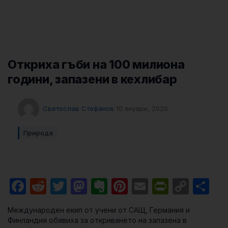
Откриха гъби на 100 милиона
години, запазени в кехлибар
Светослав Стефанов
10 януари, 2020
Природа
Facebook
Reddit
Twitter
Mastodon
Evernote
Pinterest
Email
PrintFri
Cop
Sh
Link
Международен екип от учени от САЩ, Германия и
Финландия обявиха за откриването на запазена в