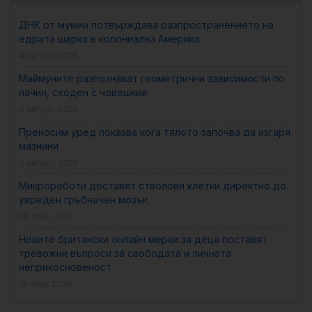
ДНК от мумии потвърждава разпространението на
едрата шарка в колониална Америка
4 август, 2026
Маймуните разпознават геометрични зависимости по
начин, сходен с човешкия
3 август, 2026
Преносим уред показва кога тялото започва да изгаря
мазнини
3 август, 2026
Микророботи доставят стволови клетки директно до
увреден гръбначен мозък
29 юни, 2026
Новите британски онлайн мерки за деца поставят
тревожни въпроси за свободата и личната
неприкосновеност
18 юни, 2026