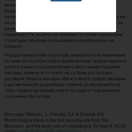
амебите. Представляват единични подвижни клетки,
водещи потаен живот – под кората на дърветата, в
загниваща дървесина или във влажна почва, а храната им
са различни бактерии. Когато обаче настъпи времето за
размножаване, отделните лигави гъби излизат на
повърхността, където се свързват в големи еднородни
структури, служещи за създаване и разпръсване на
спорите.
Поради нежната им структура, намирането на вкаменени
останки от подобни гъби е изключително трудна задача и
досега учените са разполагали с много малко подобни
находки, повечето от които не са били достатъчно
детайлни. Новата находка обаче е много добре запазена
и ще им позволи да разберат повече за еволюцията на
тези странни организми, които са едни от най-ранните
сухоземни обитатели.
Източник: Rikkinen, J., Grimaldi, D.A. & Schmidt, A.R.
Morphological stasis in the first myxomycete from the
Mesozoic, and the likely role of cryptobiosis. Sci Rep 9, 19730
(2019)
doi:10.1038/s41598-019-55622-9