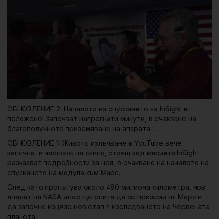
ОБНОВЛЕНИЕ 2: Началото на спускането на InSight е
положено! Започват напрегнати минути, в очакване на
благополучното приземяване на апарата…
ОБНОВЛЕНИЕ 1: Живото излъчване в YouTube вече
започна и членове на екипа, стоящ зад мисията InSight
разказват подробности за нея, в очакване на началото на
спускането на модула към Марс.
След като пропътува около 480 милиона километра, нов
апарат на NASA днес ще опита да се приземи на Марс и
да започне изцяло нов етап в изследването на Червената
планета.