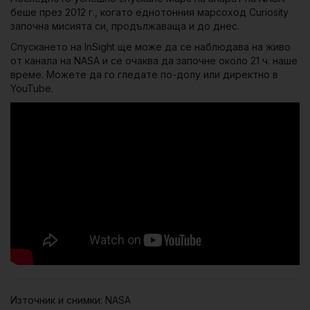
беше през 2012 г., когато еднотонния марсоход Curiosity
започна мисията си, продължаваща и до днес.
Спускането на InSight ще може да се наблюдава на живо
от канала на NASA и се очаква да започне около 21 ч. наше
време. Можете да го гледате по-долу или директно в
YouTube.
Източник и снимки: NASA