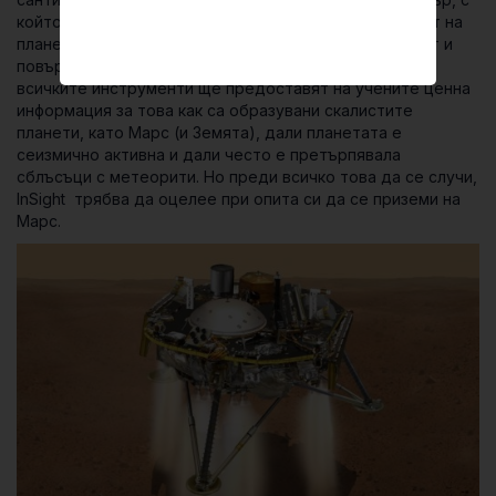
който ще се търсят признаци за сеизмична активност на
планетата. Допълнителни инструменти ще изследват и
повърхността около апарата. Събрани, данните от
всичките инструменти ще предоставят на учените ценна
информация за това как са образувани скалистите
планети, като Марс (и Земята), дали планетата е
сеизмично активна и дали често е претърпявала
сблъсъци с метеорити. Но преди всичко това да се случи,
InSight трябва да оцелее при опита си да се приземи на
Марс.