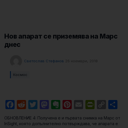
Нов апарат се приземява на Марс
днес
Светослав Стефанов
26 ноември, 2018
Космос
Facebook
Reddit
Twitter
Mastodon
Evernote
Pinterest
Email
PrintFri
Cop
Sh
Link
ОБНОВЛЕНИЕ 4: Получена е и първата снимка на Марс от
InSight, която допълнително потвърждава, че апарата е