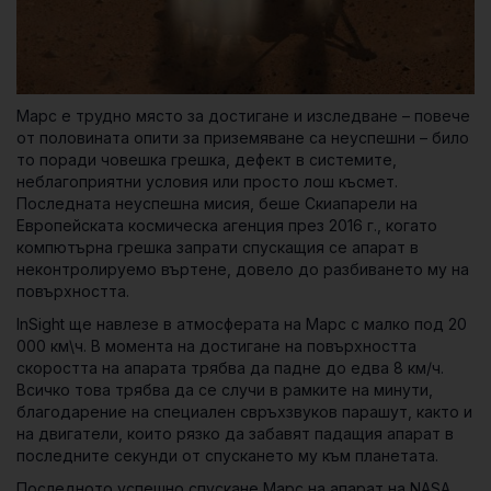
Марс е трудно място за достигане и изследване – повече
от половината опити за приземяване са неуспешни – било
то поради човешка грешка, дефект в системите,
неблагоприятни условия или просто лош късмет.
Последната неуспешна мисия, беше Скиапарели на
Европейската космическа агенция през 2016 г., когато
компютърна грешка запрати спускащия се апарат в
неконтролируемо въртене, довело до разбиването му на
повърхността.
InSight ще навлезе в атмосферата на Марс с малко под 20
000 км\ч. В момента на достигане на повърхността
скоростта на апарата трябва да падне до едва 8 км/ч.
Всичко това трябва да се случи в рамките на минути,
благодарение на специален свръхзвуков парашут, както и
на двигатели, които рязко да забавят падащия апарат в
последните секунди от спускането му към планетата.
Последното успешно спускане Марс на апарат на NASA