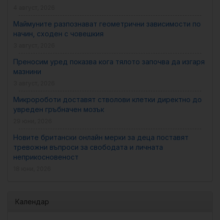
4 август, 2026
Маймуните разпознават геометрични зависимости по
начин, сходен с човешкия
3 август, 2026
Преносим уред показва кога тялото започва да изгаря
мазнини
3 август, 2026
Микророботи доставят стволови клетки директно до
увреден гръбначен мозък
29 юни, 2026
Новите британски онлайн мерки за деца поставят
тревожни въпроси за свободата и личната
неприкосновеност
18 юни, 2026
Календар