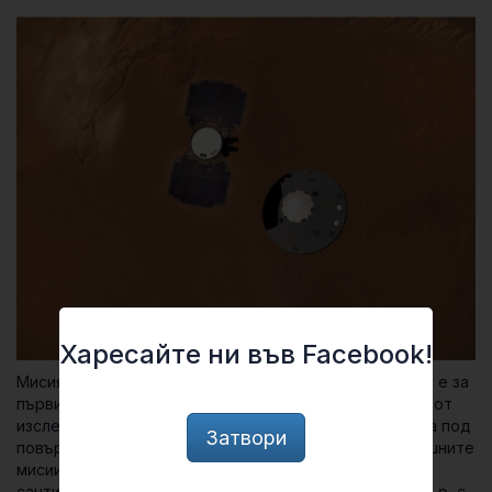
Харесайте ни във Facebook!
Мисията InSight започна на 5 май тази година. Целта ѝ е за
първи път да се проучи вътрешността на Марс. Част от
изследванията включват сондиране на почти 5 метра под
Затвори
повърхността – много повече, в сравнение с досегашните
мисии, които успяваха да проникнат едва няколко
сантиметра. Апаратът е оборудван и със сеизмометър, с