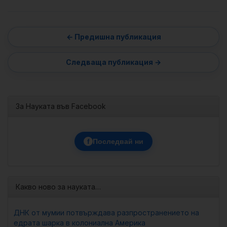
За Науката във Facebook
f
Последвай ни
Какво ново за науката…
ДНК от мумии потвърждава разпространението на
едрата шарка в колониална Америка