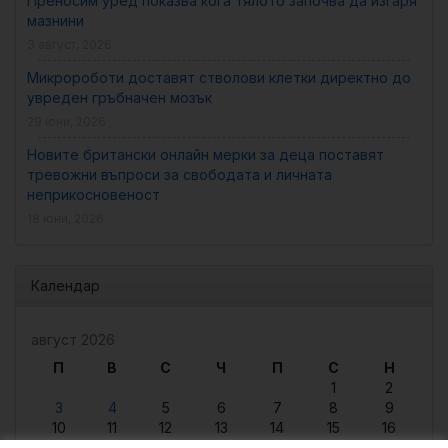
Преносим уред показва кога тялото започва да изгаря
мазнини
3 август, 2026
Микророботи доставят стволови клетки директно до
увреден гръбначен мозък
29 юни, 2026
Новите британски онлайн мерки за деца поставят
тревожни въпроси за свободата и личната
неприкосновеност
18 юни, 2026
Календар
август 2026
П
В
С
Ч
П
С
Н
1
2
3
4
5
6
7
8
9
10
11
12
13
14
15
16
17
18
19
20
21
22
23