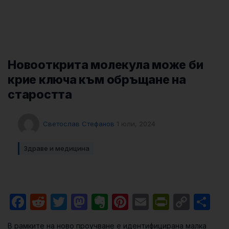
Новооткрита молекула може би
крие ключа към обръщане на
старостта
Светослав Стефанов
1 юли, 2024
Здраве и медицина
Facebook
Reddit
Twitter
Mastodon
Evernote
Pinterest
Email
PrintFri
Cop
Sh
Link
В рамките на ново проучване е идентифицирана малка