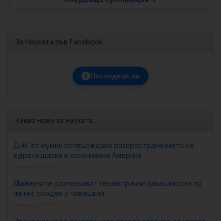
За Науката във Facebook
f
Последвай ни
Какво ново за науката…
ДНК от мумии потвърждава разпространението на
едрата шарка в колониална Америка
4 август, 2026
Маймуните разпознават геометрични зависимости по
начин, сходен с човешкия
3 август, 2026