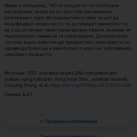
Макар и обещаващ, TAC се нуждае от по-нататъшни
изследвания, преди да се пристъпи при клинични
изпитвания с хора. Изследователите имат за цел да
модифицират лекарството, за да повишат ефикасността
му и да установят евентуални вредни ефекти, въпреки че
първоначално такива не са наблюдавани. Допълнителни
тестове върху животни ще предшестват изпитанията със
здрави доброволци и евентуално с хора със заболявания,
свързани с възрастта.
Източник: TERT activation targets DNA methylation and
multiple aging hallmarks; Hong Seok Shim, Jonathan Iaconelli,
Xiaoying Shang, еt al.;
https://doi.org/10.1016/j.cell.2024.05.048
Снимка: AJC1