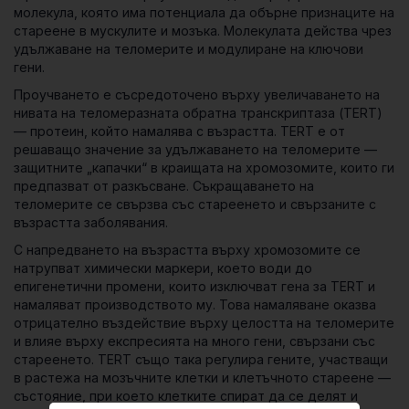
молекула, която има потенциала да обърне признаците на
стареене в мускулите и мозъка. Молекулата действа чрез
удължаване на теломерите и модулиране на ключови
гени.
Проучването е съсредоточено върху увеличаването на
нивата на
теломеразната обратна транскриптаза (TERT)
— протеин, който намалява с възрастта. TERT е от
решаващо значение за удължаването на теломерите —
защитните „капачки“ в краищата на хромозомите, които ги
предпазват от разкъсване. Съкращаването на
теломерите се свързва със стареенето и свързаните с
възрастта заболявания.
С напредването на възрастта върху хромозомите се
натрупват химически маркери, което води до
епигенетични промени, които изключват гена за TERT и
намаляват производството му. Това намаляване оказва
отрицателно въздействие върху целостта на теломерите
и влияе върху експресията на много гени, свързани със
стареенето. TERT също така регулира гените, участващи
в растежа на мозъчните клетки и клетъчното стареене —
състояние, при което клетките спират да се делят и