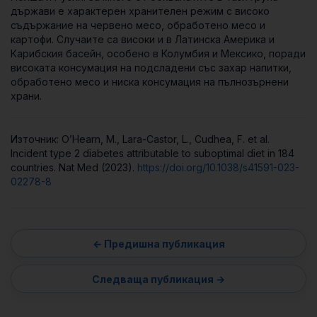
държави е характерен хранителен режим с високо
съдържание на червено месо, обработено месо и
картофи. Случаите са високи и в Латинска Америка и
Карибския басейн, особено в Колумбия и Мексико, поради
високата консумация на подсладени със захар напитки,
обработено месо и ниска консумация на пълнозърнени
храни.
Източник: O’Hearn, M., Lara-Castor, L., Cudhea, F.
et al.
Incident type 2 diabetes attributable to suboptimal diet in 184
countries.
Nat Med
(2023).
https://doi.org/10.1038/s41591-023-
02278-8