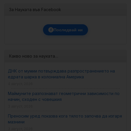
За Науката във Facebook
f
Последвай ни
Какво ново за науката…
ДНК от мумии потвърждава разпространението на
едрата шарка в колониална Америка
4 август, 2026
Маймуните разпознават геометрични зависимости по
начин, сходен с човешкия
3 август, 2026
Преносим уред показва кога тялото започва да изгаря
мазнини
3 август, 2026