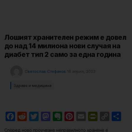
Лошият хранителен режим е довел
до над 14 милиона нови случая на
диабет тип 2 само за една година
Светослав Стефанов
18 април, 2023
Здраве и медицина
Facebook
Reddit
Twitter
Mastodon
Evernote
Pinterest
Email
PrintFri
Cop
Sh
Link
Според ново проучване неправилното хранене е