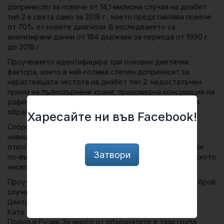
допринесло за повече от 14,1 милиона случая на диабет
тип 2 в света само за 2018 г., което представлява повече
от 70% от новите диагнози. В изследването са
анализирани данни от 184 държави за периода от 1990 г.
до 2018 г.
Проучването идентифицира три основни диетични
фактора, които в най-голяма степен допринасят за
нарастващата честота на диабет тип 2: недостатъчен
прием на пълнозърнени храни, прекомерна консумация на
рафинирани ориз и пшеница и засилена консумация на
обработено месо.
Харесайте ни във Facebook!
Според данните от проучването лошите хранителни
навици оказват по-голямо въздействие при мъжете,
отколкото при жените, при по-младите, отколкото при
Затвори
по-възрастните, и при градското, отколкото при селското
население.
Проучването идентифицира и регионите с най-голям брой
случаи на диабет тип 2, свързани с храненето –
Централна и Източна Европа, както и Централна Азия.
Като особено добре откроени примери са посочени
Полша и Русия. За много от обхванатите в тази група