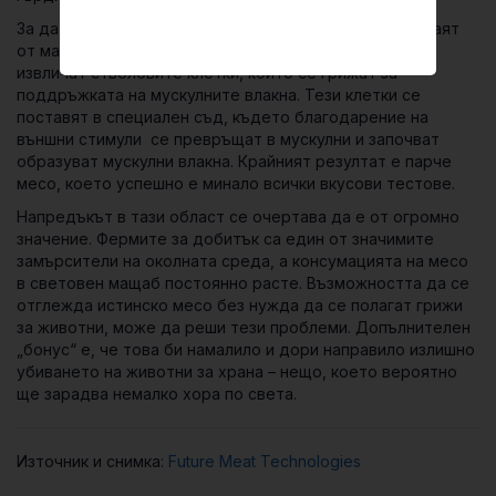
За да създадат лабораторно месо, учените се нуждаят
от малко количество животински мускул. От него те
извличат стволовите клетки, които се грижат за
поддръжката на мускулните влакна. Тези клетки се
поставят в специален съд, където благодарение на
външни стимули се превръщат в мускулни и започват
образуват мускулни влакна. Крайният резултат е парче
месо, което успешно е минало всички вкусови тестове.
Напредъкът в тази област се очертава да е от огромно
значение. Фермите за добитък са един от значимите
замърсители на околната среда, а консумацията на месо
в световен мащаб постоянно расте. Възможността да се
отглежда истинско месо без нужда да се полагат грижи
за животни, може да реши тези проблеми. Допълнителен
„бонус“ е, че това би намалило и дори направило излишно
убиването на животни за храна – нещо, което вероятно
ще зарадва немалко хора по света.
Източник и снимка:
Future Meat Technologies