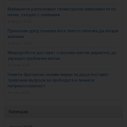
Маймуните разпознават геометрични зависимости по
начин, сходен с човешкия
3 август, 2026
Преносим уред показва кога тялото започва да изгаря
мазнини
3 август, 2026
Микророботи доставят стволови клетки директно до
увреден гръбначен мозък
29 юни, 2026
Новите британски онлайн мерки за деца поставят
тревожни въпроси за свободата и личната
неприкосновеност
18 юни, 2026
Календар
август 2026