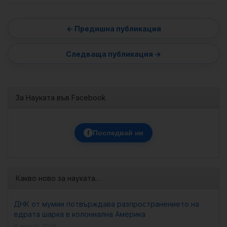
За Науката във Facebook
f
Последвай ни
Какво ново за науката…
ДНК от мумии потвърждава разпространението на
едрата шарка в колониална Америка
4 август, 2026