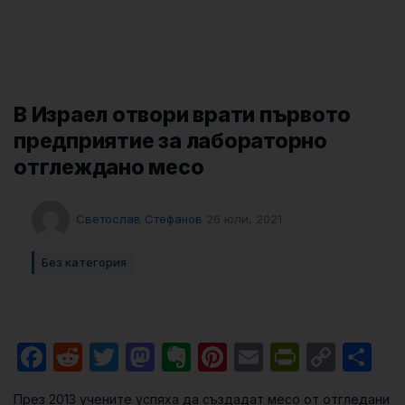
В Израел отвори врати първото
предприятие за лабораторно
отглеждано месо
Светослав Стефанов
26 юли, 2021
Без категория
Facebook
Reddit
Twitter
Mastodon
Evernote
Pinterest
Email
PrintFri
Cop
Sh
Link
През 2013 учените успяха да създадат месо от отгледани