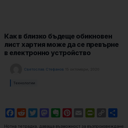
Как в близко бъдеще обикновен
лист хартия може да се превърне
в електронно устройство
Светослав Стефанов
15 октомври, 2020
Технологии
Facebook
Reddit
Twitter
Mastodon
Evernote
Pinterest
Email
PrintFri
Cop
Sh
Link
Нотна тетрадка, даваща възможност за възпроизвеждане