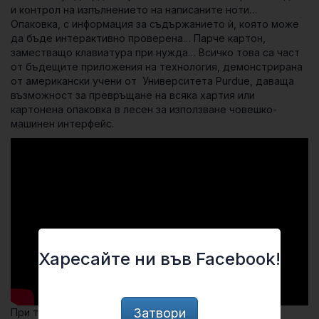
и контрол на изпълнението на написаните ноти…
Опаковка, с информация за съдържанието ѝ, която може
да бъде интерактивно проверена… Парче картон,
заместващо клавиатура при нужда… Всичко това са част
от бъдещите приложения на технология, демонстрирана
от американски учени от Университета Purdue, даваща
възможност за превръщане на всяка хартия или
картонена опаковка в лесен за използване човешко-
машинен интерфейс.
Харесайте ни във Facebook!
Затвори
При технологията директно върху хартията се