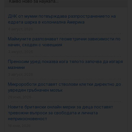
Какво ново за науката…
ДНК от мумии потвърждава разпространението на
едрата шарка в колониална Америка
4 август, 2026
Маймуните разпознават геометрични зависимости по
начин, сходен с човешкия
3 август, 2026
Преносим уред показва кога тялото започва да изгаря
мазнини
3 август, 2026
Микророботи доставят стволови клетки директно до
увреден гръбначен мозък
29 юни, 2026
Новите британски онлайн мерки за деца поставят
тревожни въпроси за свободата и личната
неприкосновеност
18 юни, 2026