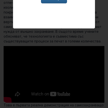
отпечатват множество слоеве електронни схеми,
изолирани една от друга с помощта на специално
покритие от високо флуорирани молекули. Тъй като за
взаимодействие с потребителя се използват вградени
вертикални сензори за натиск, които черпят енергия от
самото докосване, създадените умни интерфейси нямат
нужда от външно захранване. В същото време учените
обясняват, че технологията е съвместима със
съществуващите процеси за печат в големи количества.
Това е първата реална демонстрация на самозахранващо