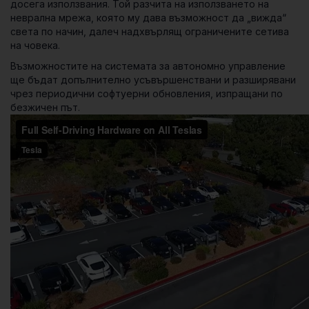
досега използвания. Той разчита на използването на
неврална мрежа, която му дава възможност да „вижда“
света по начин, далеч надхвърлящ ограничените сетива
на човека.
Възможностите на системата за автономно управление
ще бъдат допълнително усъвършенствани и разширявани
чрез периодични софтуерни обновления, изпращани по
безжичен път.