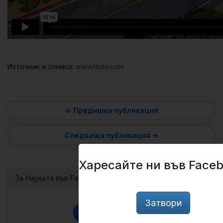
Източник и снимка:
www.tesla.com
Харесайте ни във Faceb
За Науката във Facebook
Затвори
f
Последвай ни