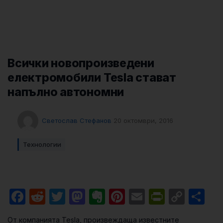
Всички новопроизведени
електромобили Tesla стават
напълно автономни
Светослав Стефанов
20 октомври, 2016
Технологии
Facebook
Reddit
Twitter
Mastodon
Evernote
Pinterest
Email
PrintFri
Cop
Sh
Link
От компанията Tesla, произвеждаща известните