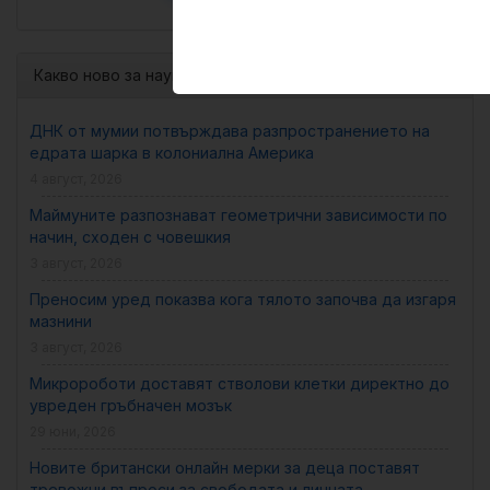
Какво ново за науката…
ДНК от мумии потвърждава разпространението на
едрата шарка в колониална Америка
4 август, 2026
Маймуните разпознават геометрични зависимости по
начин, сходен с човешкия
3 август, 2026
Преносим уред показва кога тялото започва да изгаря
мазнини
3 август, 2026
Микророботи доставят стволови клетки директно до
увреден гръбначен мозък
29 юни, 2026
Новите британски онлайн мерки за деца поставят
тревожни въпроси за свободата и личната