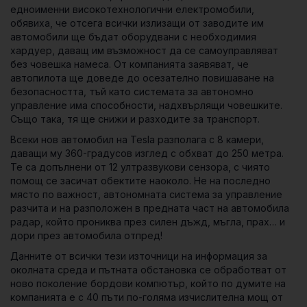
едноименни високотехнологични електромобили,
обявиха, че отсега всички излизащи от заводите им
автомобили ще бъдат оборудвани с необходимия
хардуер, даващ им възможност да се самоуправляват
без човешка намеса. От компанията заявяват, че
автопилота ще доведе до осезателно повишаване на
безопасността, тъй като системата за автономно
управление има способности, надхвърлящи човешките.
Също така, тя ще снижи и разходите за транспорт.
Всеки нов автомобил на Tesla разполага с 8 камери,
даващи му 360-градусов изглед с обхват до 250 метра.
Те са допълнени от 12 ултразвукови сензора, с чиято
помощ се засичат обектите наоколо. Не на последно
място по важност, автономната система за управление
разчита и на разположен в предната част на автомобила
радар, който прониква през силен дъжд, мъгла, прах… и
дори през автомобила отпред!
Данните от всички тези източници на информация за
околната среда и пътната обстановка се обработват от
ново поколение бордови компютър, който по думите на
компанията е с 40 пъти по-голяма изчислителна мощ от